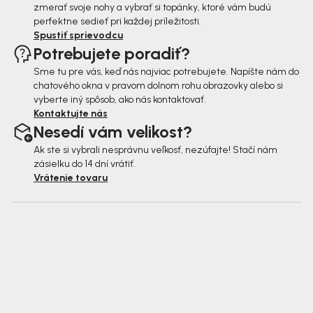
zmerať svoje nohy a vybrať si topánky, ktoré vám budú
perfektne sedieť pri každej príležitosti.
Spustiť sprievodcu
Potrebujete poradiť?
Sme tu pre vás, keď nás najviac potrebujete. Napíšte nám do
chatového okna v pravom dolnom rohu obrazovky alebo si
vyberte iný spôsob, ako nás kontaktovať.
Kontaktujte nás
Nesedí vám velikost?
Ak ste si vybrali nesprávnu veľkosť, nezúfajte! Stačí nám
zásielku do 14 dní vrátiť.
Vrátenie tovaru