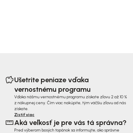
Z
á
Ušetrite peniaze vďaka
p
vernostnému programu
ä
Vďaka nášmu vernostnému programu získate zľavu 2 až 10 %
z nákupnej ceny. Čím viac nakúpite, tým väčšiu zľavu od nás
t
získate.
i
Zistiť viac
Aká veľkosť je pre vás tá správna?
e
Pred výberom bosých topánok sa informujte, ako správne