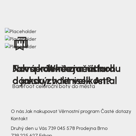
Nová kolekce jarních
Jak správně změřit nohu
Farmer Winter mustard
dámských tenisek Antal
a jakou zvolit velikost?
Barefoot celoroční boty do města
3 791,-
3 791,-
O nás
Jak nakupovat
Věrnostní program
Časté dotazy
Kontakt
Druhý den u Vás
739 045 578
Prodejna Brno
739 225 627
Eshop