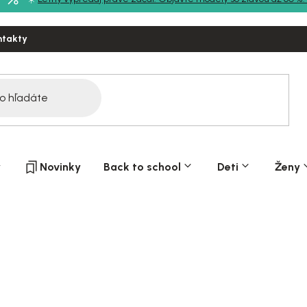
ntakty
y
Novinky
Back to school
Deti
Ženy