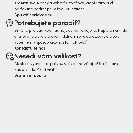
zmerať svoje nohy a vybrať si topánky, ktoré vám budú
perfektne sedieť pri každej príležitosti.
Spustiť sprievodcu
Potrebujete poradiť?
Sme tu pre vás, keď nás najviac potrebujete. Napíšte nám do
chatového okna v pravom dolnom rohu obrazovky alebo si
vyberte iný spôsob, ako nás kontaktovať.
Kontaktujte nás
Nesedí vám velikost?
Ak ste si vybrali nesprávnu veľkosť, nezúfajte! Stačí nám
zásielku do 14 dní vrátiť.
Vrátenie tovaru