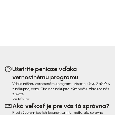
Z
á
Ušetrite peniaze vďaka
p
vernostnému programu
ä
Vďaka nášmu vernostnému programu získate zľavu 2 až 10 %
z nákupnej ceny. Čím viac nakúpite, tým väčšiu zľavu od nás
t
získate.
i
Zistiť viac
Aká veľkosť je pre vás tá správna?
e
Pred výberom bosých topánok sa informujte, ako správne