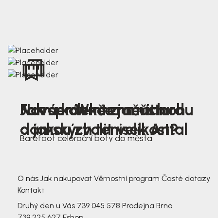
Nová kolekce jarních
Jak správně změřit nohu
Farmer Winter mustard
dámských tenisek Antal
a jakou zvolit velikost?
Barefoot celoroční boty do města
3 791,-
3 791,-
O nás
Jak nakupovat
Věrnostní program
Časté dotazy
Kontakt
Druhý den u Vás
739 045 578
Prodejna Brno
739 225 627
Eshop