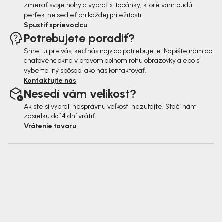
zmerať svoje nohy a vybrať si topánky, ktoré vám budú
perfektne sedieť pri každej príležitosti.
Spustiť sprievodcu
Potrebujete poradiť?
Sme tu pre vás, keď nás najviac potrebujete. Napíšte nám do
chatového okna v pravom dolnom rohu obrazovky alebo si
vyberte iný spôsob, ako nás kontaktovať.
Kontaktujte nás
Nesedí vám velikost?
Ak ste si vybrali nesprávnu veľkosť, nezúfajte! Stačí nám
zásielku do 14 dní vrátiť.
Vrátenie tovaru