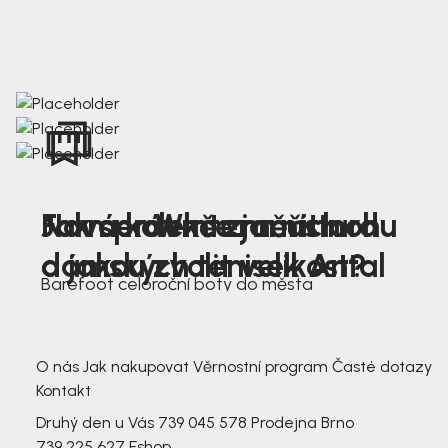
Nová kolekce jarních
Jak správně změřit nohu
Farmer Winter mustard
dámských tenisek Antal
a jakou zvolit velikost?
Barefoot celoroční boty do města
3 791,-
3 791,-
O nás
Jak nakupovat
Věrnostní program
Časté dotazy
Kontakt
Druhý den u Vás
739 045 578
Prodejna Brno
739 225 627
Eshop