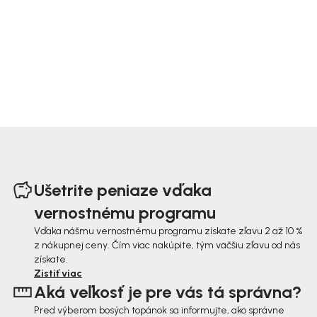
Z
á
Ušetrite peniaze vďaka
p
vernostnému programu
ä
Vďaka nášmu vernostnému programu získate zľavu 2 až 10 %
z nákupnej ceny. Čím viac nakúpite, tým väčšiu zľavu od nás
t
získate.
i
Zistiť viac
Aká veľkosť je pre vás tá správna?
e
Pred výberom bosých topánok sa informujte, ako správne