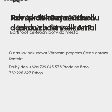
Nová kolekce jarních
Jak správně změřit nohu
Farmer Winter mustard
dámských tenisek Antal
a jakou zvolit velikost?
Barefoot celoroční boty do města
3 791,-
3 791,-
O nás
Jak nakupovat
Věrnostní program
Časté dotazy
Kontakt
Druhý den u Vás
739 045 578
Prodejna Brno
739 225 627
Eshop