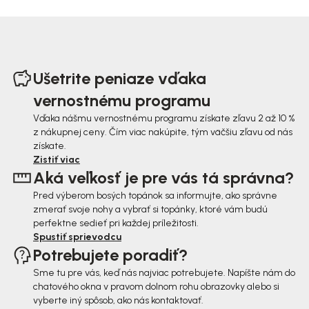
Z
á
Ušetrite peniaze vďaka
p
vernostnému programu
ä
Vďaka nášmu vernostnému programu získate zľavu 2 až 10 %
z nákupnej ceny. Čím viac nakúpite, tým väčšiu zľavu od nás
t
získate.
i
Zistiť viac
Aká veľkosť je pre vás tá správna?
e
Pred výberom bosých topánok sa informujte, ako správne
zmerať svoje nohy a vybrať si topánky, ktoré vám budú
perfektne sedieť pri každej príležitosti.
Spustiť sprievodcu
Potrebujete poradiť?
Sme tu pre vás, keď nás najviac potrebujete. Napíšte nám do
chatového okna v pravom dolnom rohu obrazovky alebo si
vyberte iný spôsob, ako nás kontaktovať.