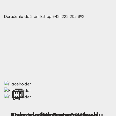
Doručenie do 2 dní
Eshop
+421 222 205 892
Nová kolekce jarních
Jak správně změřit nohu
Farmer Winter mustard