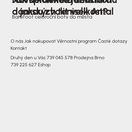
dámských tenisek Antal
a jakou zvolit velikost?
Barefoot celoroční boty do města
3 791,-
3 791,-
O nás
Jak nakupovat
Věrnostní program
Časté dotazy
Kontakt
Druhý den u Vás
739 045 578
Prodejna Brno
739 225 627
Eshop