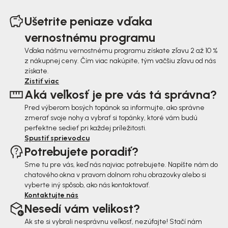
á
Ušetrite peniaze vďaka
p
vernostnému programu
ä
Vďaka nášmu vernostnému programu získate zľavu 2 až 10 %
z nákupnej ceny. Čím viac nakúpite, tým väčšiu zľavu od nás
t
získate.
i
Zistiť viac
Aká veľkosť je pre vás tá správna?
e
Pred výberom bosých topánok sa informujte, ako správne
zmerať svoje nohy a vybrať si topánky, ktoré vám budú
perfektne sedieť pri každej príležitosti.
Spustiť sprievodcu
Potrebujete poradiť?
Sme tu pre vás, keď nás najviac potrebujete. Napíšte nám do
chatového okna v pravom dolnom rohu obrazovky alebo si
vyberte iný spôsob, ako nás kontaktovať.
Kontaktujte nás
Nesedí vám velikost?
Ak ste si vybrali nesprávnu veľkosť, nezúfajte! Stačí nám