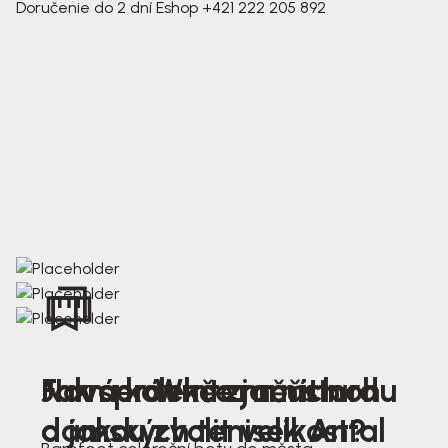
Doručenie do 2 dní
Eshop
+421 222 205 892
Nová kolekce jarních
Jak správně změřit nohu
Farmer Winter mustard
dámských tenisek Antal
a jakou zvolit velikost?