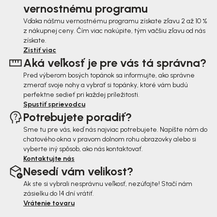
p
vernostnému programu
ä
Vďaka nášmu vernostnému programu získate zľavu 2 až 10 %
z nákupnej ceny. Čím viac nakúpite, tým väčšiu zľavu od nás
t
získate.
i
Zistiť viac
Aká veľkosť je pre vás tá správna?
e
Pred výberom bosých topánok sa informujte, ako správne
zmerať svoje nohy a vybrať si topánky, ktoré vám budú
perfektne sedieť pri každej príležitosti.
Spustiť sprievodcu
Potrebujete poradiť?
Sme tu pre vás, keď nás najviac potrebujete. Napíšte nám do
chatového okna v pravom dolnom rohu obrazovky alebo si
vyberte iný spôsob, ako nás kontaktovať.
Kontaktujte nás
Nesedí vám velikost?
Ak ste si vybrali nesprávnu veľkosť, nezúfajte! Stačí nám
zásielku do 14 dní vrátiť.
Vrátenie tovaru