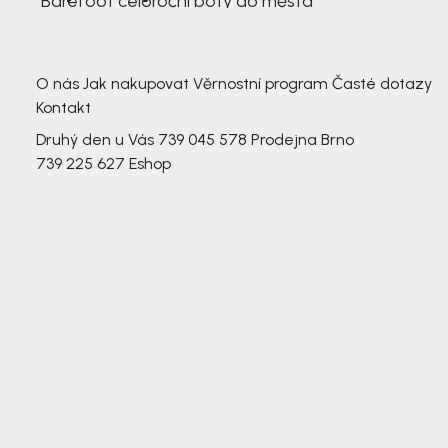
Barefoot celoroční boty do města
3 791,-
3 791,-
O nás
Jak nakupovat
Věrnostní program
Časté dotazy
Kontakt
Druhý den u Vás
739 045 578
Prodejna Brno
739 225 627
Eshop