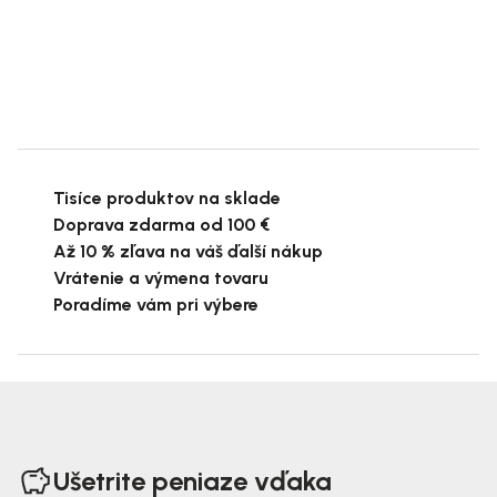
Tisíce produktov na sklade
Doprava zdarma od 100 €
Až 10 % zľava na váš ďalší nákup
Vrátenie a výmena tovaru
Poradíme vám pri výbere
Z
á
Ušetrite peniaze vďaka