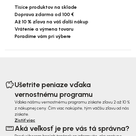
Tisíce produktov na sklade
Doprava zdarma od 100 €
Až 10 % zľava na váš ďalší nákup
Vrátenie a výmena tovaru
Poradíme vám pri výbere
Z
á
Ušetrite peniaze vďaka
p
vernostnému programu
ä
Vďaka nášmu vernostnému programu získate zľavu 2 až 10 %
z nákupnej ceny. Čím viac nakúpite, tým väčšiu zľavu od nás
t
získate.
i
Zistiť viac
Aká veľkosť je pre vás tá správna?
e