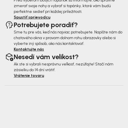
Pred výberom bosých topánok sa informujte, ako správne
zmerať svoje nohy a vybrať si topánky, ktoré vám budú
perfektne sedieť pri každej príležitosti.
Spustiť sprievodcu
Potrebujete poradiť?
Sme tu pre vás, keď nás najviac potrebujete. Napíšte nám do
chatového okna v pravom dolnom rohu obrazovky alebo si
vyberte iný spôsob, ako nás kontaktovať.
Kontaktujte nás
Nesedí vám velikost?
Ak ste si vybrali nesprávnu veľkosť, nezúfajte! Stačí nám
zásielku do 14 dní vrátiť.
Vrátenie tovaru