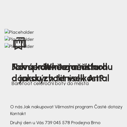
Nová kolekce jarních
Jak správně změřit nohu
Farmer Winter mustard
dámských tenisek Antal
a jakou zvolit velikost?
Barefoot celoroční boty do města
3 791,-
3 791,-
O nás
Jak nakupovat
Věrnostní program
Časté dotazy
Kontakt
Druhý den u Vás
739 045 578
Prodejna Brno