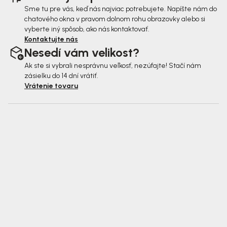
Sme tu pre vás, keď nás najviac potrebujete. Napíšte nám do
chatového okna v pravom dolnom rohu obrazovky alebo si
vyberte iný spôsob, ako nás kontaktovať.
Kontaktujte nás
Nesedí vám velikost?
Ak ste si vybrali nesprávnu veľkosť, nezúfajte! Stačí nám
zásielku do 14 dní vrátiť.
Vrátenie tovaru