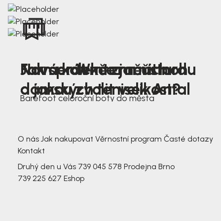
Nová kolekce jarních
Jak správně změřit nohu
Farmer Winter mustard
dámských tenisek Antal
a jakou zvolit velikost?
Barefoot celoroční boty do města
3 791,-
3 791,-
O nás
Jak nakupovat
Věrnostní program
Časté dotazy
Kontakt
Druhý den u Vás
739 045 578
Prodejna Brno
739 225 627
Eshop