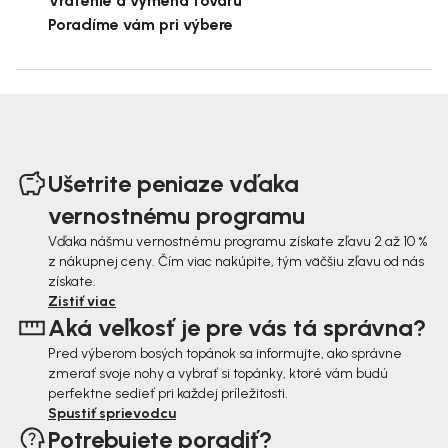
Vrátenie a výmena tovaru
Poradíme vám pri výbere
Z
á
Ušetrite peniaze vďaka
p
vernostnému programu
ä
Vďaka nášmu vernostnému programu získate zľavu 2 až 10 %
z nákupnej ceny. Čím viac nakúpite, tým väčšiu zľavu od nás
t
získate.
i
Zistiť viac
Aká veľkosť je pre vás tá správna?
e
Pred výberom bosých topánok sa informujte, ako správne
zmerať svoje nohy a vybrať si topánky, ktoré vám budú
perfektne sedieť pri každej príležitosti.
Spustiť sprievodcu
Potrebujete poradiť?