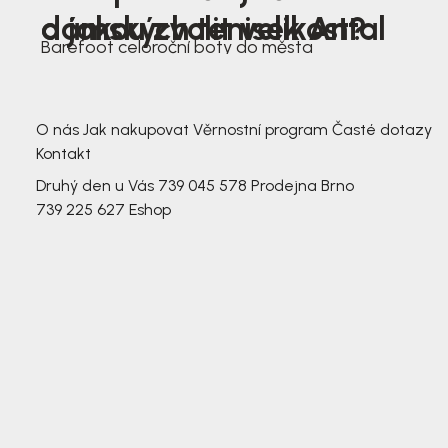
dámských tenisek Antal
a jakou zvolit velikost?
Barefoot celoroční boty do města
3 791,-
3 791,-
O nás
Jak nakupovat
Věrnostní program
Časté dotazy
Kontakt
Druhý den u Vás
739 045 578
Prodejna Brno
739 225 627
Eshop