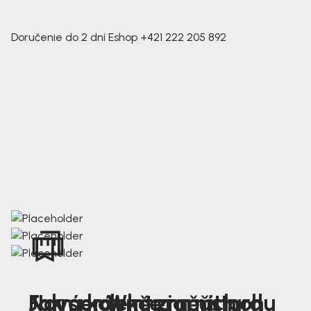
Doručenie do 2 dní
Eshop
+421 222 205 892
Nová kolekce jarních
Jak správně změřit nohu
Farmer Winter mustard