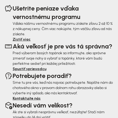
á
Ušetrite peniaze vďaka
p
vernostnému programu
ä
Vďaka nášmu vernostnému programu získate zľavu 2 až 10 %
z nákupnej ceny. Čím viac nakúpite, tým väčšiu zľavu od nás
t
získate.
i
Zistiť viac
Aká veľkosť je pre vás tá správna?
e
Pred výberom bosých topánok sa informujte, ako správne
zmerať svoje nohy a vybrať si topánky, ktoré vám budú
perfektne sedieť pri každej príležitosti.
Spustiť sprievodcu
Potrebujete poradiť?
Sme tu pre vás, keď nás najviac potrebujete. Napíšte nám do
chatového okna v pravom dolnom rohu obrazovky alebo si
vyberte iný spôsob, ako nás kontaktovať.
Kontaktujte nás
Nesedí vám velikost?
Ak ste si vybrali nesprávnu veľkosť, nezúfajte! Stačí nám
zásielku do 14 dní vrátiť.