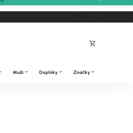
Prihlásenie
Nákupný
košík
Muži
Doplnky
Značky