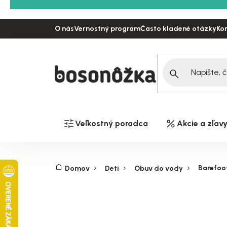
Prejsť
na
O nás
Vernostný program
Často kladené otázky
Ko
obsah
Veľkostný poradca
Akcie a zľav
Barefoo
Domov
Deti
Obuv do vody