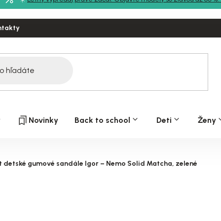
ntakty
y
Novinky
Back to school
Deti
Ženy
t detské gumové sandále Igor – Nemo Solid Matcha, zelené