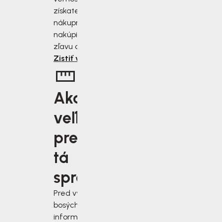
získate zľavu 2 až 10 % z
nákupnej ceny. Čím viac
nakúpite, tým väčšiu
zľavu od nás získate.
Zistiť viac
Aká
veľkosť je
pre vás
tá
správna?
Pred výberom
bosých topánok sa
informujte, ako