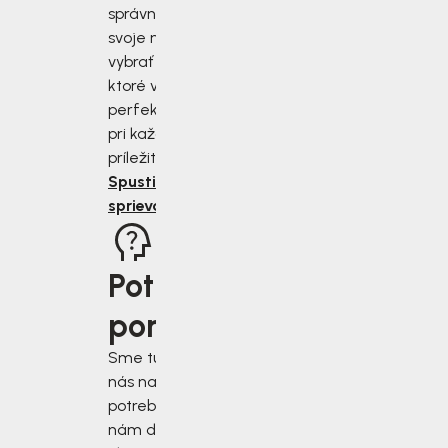
správne zmerať
svoje nohy a
vybrať si topánky,
ktoré vám budú
perfektne sedieť
pri každej
príležitosti.
Spustiť
sprievodcu
Potrebujete
poradiť?
Sme tu pre vás, keď
nás najviac
potrebujete. Napíšte
nám do chatového