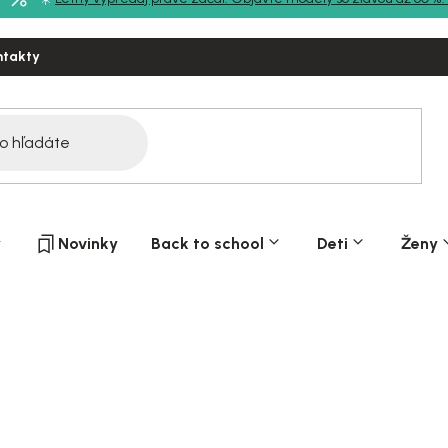
ntakty
y
Novinky
Back to school
Deti
Ženy