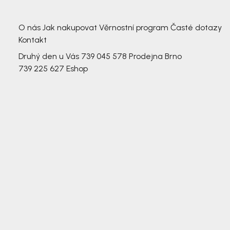
3 791,-
3 791,-
O nás
Jak nakupovat
Věrnostní program
Časté dotazy
Kontakt
Druhý den u Vás
739 045 578
Prodejna Brno
739 225 627
Eshop