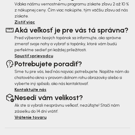
ä
Vďaka nášmu vernostnému programu získate zľavu 2 až 10 %
z nákupnej ceny. Čím viac nakúpite, tým väčšiu zľavu od nás
t
získate.
i
Zistiť viac
Aká veľkosť je pre vás tá správna?
e
Pred výberom bosých topánok sa informujte, ako správne
zmerať svoje nohy a vybrať si topánky, ktoré vám budú
perfektne sedieť pri každej príležitosti.
Spustiť sprievodcu
Potrebujete poradiť?
Sme tu pre vás, keď nás najviac potrebujete. Napíšte nám do
chatového okna v pravom dolnom rohu obrazovky alebo si
vyberte iný spôsob, ako nás kontaktovať.
Kontaktujte nás
Nesedí vám velikost?
Ak ste si vybrali nesprávnu veľkosť, nezúfajte! Stačí nám
zásielku do 14 dní vrátiť.
Vrátenie tovaru