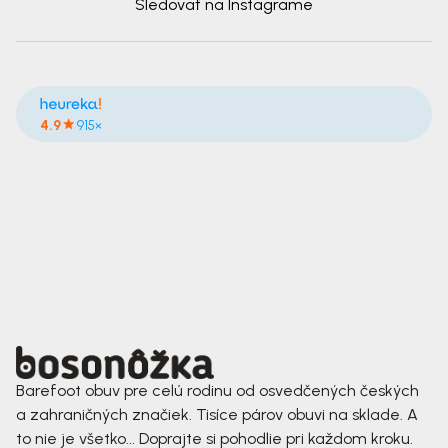
Sledovať na Instagrame
4.9
915×
Barefoot obuv pre celú rodinu od osvedčených českých
a zahraničných značiek. Tisíce párov obuvi na sklade. A
to nie je všetko... Doprajte si pohodlie pri každom kroku.