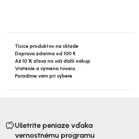
Tisíce produktov na sklade
Doprava zdarma od 100 €
Až 10 % zľava na váš ďalší nákup
Vrátenie a výmena tovaru
Poradíme vám pri výbere
Z
á
Ušetrite peniaze vďaka
p
vernostnému programu