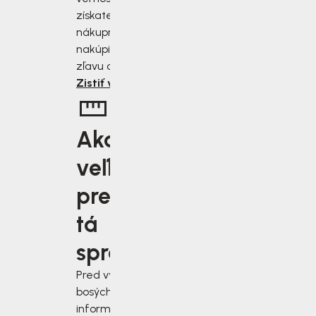
získate zľavu 2 až 10 % z
nákupnej ceny. Čím viac
nakúpite, tým väčšiu
zľavu od nás získate.
Zistiť viac
Aká
veľkosť je
pre vás
tá
správna?
Pred výberom
bosých topánok sa
informujte, ako