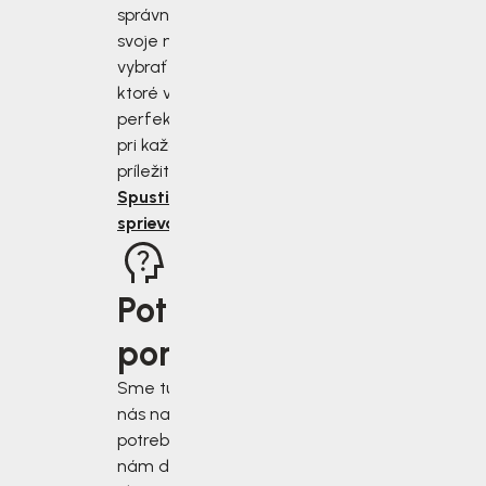
správne zmerať
svoje nohy a
vybrať si topánky,
ktoré vám budú
perfektne sedieť
pri každej
príležitosti.
Spustiť
sprievodcu
Potrebujete
poradiť?
Sme tu pre vás, keď
nás najviac
potrebujete. Napíšte
nám do chatového