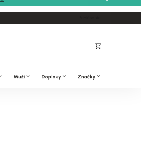
Prihlásenie
Nákupný
košík
Muži
Doplnky
Značky