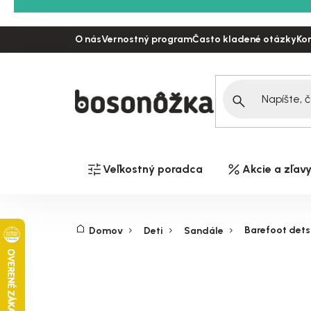
Prejsť
na
O nás
Vernostný program
Často kladené otázky
Ko
obsah
Veľkostný poradca
Akcie a zľav
Barefoot dets
Domov
Deti
Sandále