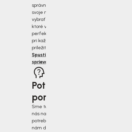
správne zmerať
svoje nohy a
vybrať si topánky,
ktoré vám budú
perfektne sedieť
pri každej
príležitosti.
Spustiť
sprievodcu
Potrebujete
poradiť?
Sme tu pre vás, keď
nás najviac
potrebujete. Napíšte
nám do chatového