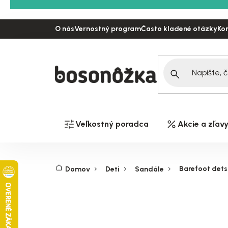
Prejsť
na
O nás
Vernostný program
Často kladené otázky
Ko
obsah
Veľkostný poradca
Akcie a zľav
Barefoot dets
Domov
Deti
Sandále