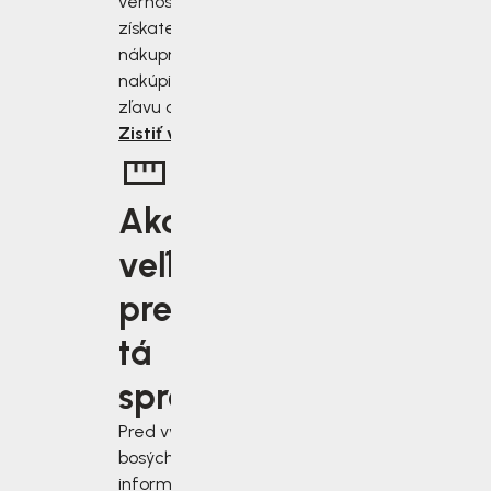
vernostnému programu
získate zľavu 2 až 10 % z
nákupnej ceny. Čím viac
nakúpite, tým väčšiu
zľavu od nás získate.
Zistiť viac
Aká
veľkosť je
pre vás
tá
správna?
Pred výberom
bosých topánok sa
informujte, ako