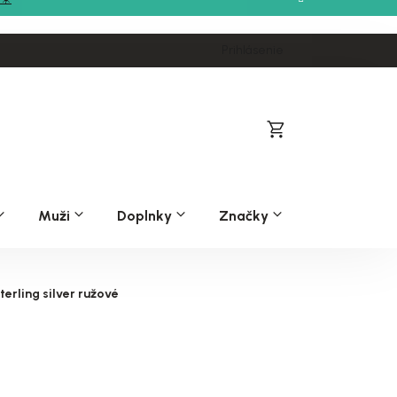
Prihlásenie
Nákupný
košík
Muži
Doplnky
Značky
rling silver ružové