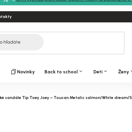
ntakty
y
Novinky
Back to school
Deti
Ženy
ké sandále Tip Toey Joey – Toucan Metalic salmon/White dream/Ste