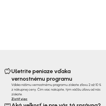
Z
á
Ušetrite peniaze vďaka
p
vernostnému programu
ä
Vďaka nášmu vernostnému programu získate zľavu 2 až 10 %
z nákupnej ceny. Čím viac nakúpite, tým väčšiu zľavu od nás
t
získate.
i
Zistiť viac
Aká veľkosť je pre vás tá správna?