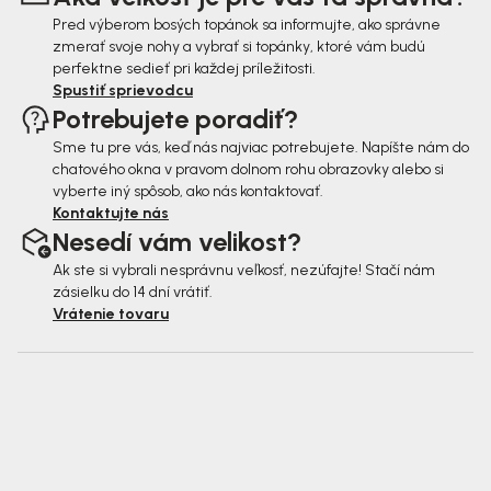
e
Pred výberom bosých topánok sa informujte, ako správne
zmerať svoje nohy a vybrať si topánky, ktoré vám budú
perfektne sedieť pri každej príležitosti.
Spustiť sprievodcu
Potrebujete poradiť?
Sme tu pre vás, keď nás najviac potrebujete. Napíšte nám do
chatového okna v pravom dolnom rohu obrazovky alebo si
vyberte iný spôsob, ako nás kontaktovať.
Kontaktujte nás
Nesedí vám velikost?
Ak ste si vybrali nesprávnu veľkosť, nezúfajte! Stačí nám
zásielku do 14 dní vrátiť.
Vrátenie tovaru