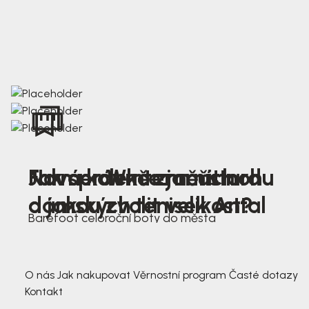
Nová kolekce jarních
Jak správně změřit nohu
Farmer Winter mustard
dámských tenisek Antal
a jakou zvolit velikost?
Barefoot celoroční boty do města
3 791,-
3 791,-
O nás
Jak nakupovat
Věrnostní program
Časté dotazy
Kontakt