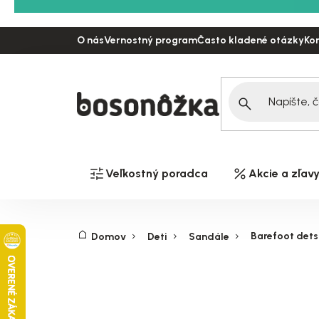
Prejsť
na
O nás
Vernostný program
Často kladené otázky
Ko
obsah
Veľkostný poradca
Akcie a zľav
Barefoot dets
Domov
Deti
Sandále