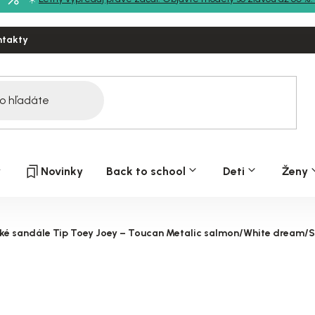
ntakty
y
Novinky
Back to school
Deti
Ženy
ké sandále Tip Toey Joey – Toucan Metalic salmon/White dream/Ste