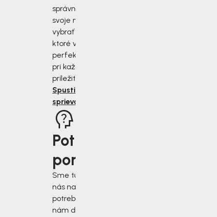
správne zmerať
svoje nohy a
vybrať si topánky,
ktoré vám budú
perfektne sedieť
pri každej
príležitosti.
Spustiť
sprievodcu
Potrebujete
poradiť?
Sme tu pre vás, keď
nás najviac
potrebujete. Napíšte
nám do chatového