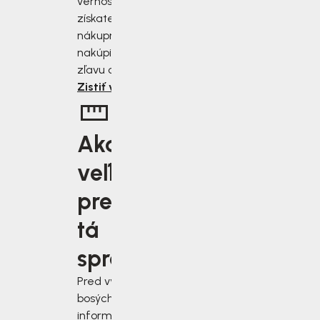
vernostnému programu
získate zľavu 2 až 10 % z
nákupnej ceny. Čím viac
nakúpite, tým väčšiu
zľavu od nás získate.
Zistiť viac
Aká
veľkosť je
pre vás
tá
správna?
Pred výberom
bosých topánok sa
informujte, ako