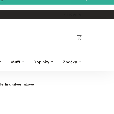
Prihlásenie
Nákupný
košík
Muži
Doplnky
Značky
rling silver ružové