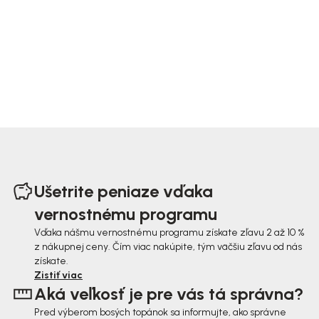
Z
á
Ušetrite peniaze vďaka
p
vernostnému programu
ä
Vďaka nášmu vernostnému programu získate zľavu 2 až 10 %
z nákupnej ceny. Čím viac nakúpite, tým väčšiu zľavu od nás
t
získate.
i
Zistiť viac
Aká veľkosť je pre vás tá správna?
e
Pred výberom bosých topánok sa informujte, ako správne