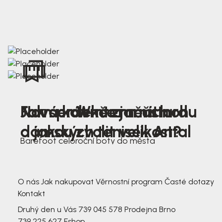
Nová kolekce jarních
Jak správně změřit nohu
Farmer Winter mustard
dámských tenisek Antal
a jakou zvolit velikost?
Barefoot celoroční boty do města
3 791,-
3 791,-
O nás
Jak nakupovat
Věrnostní program
Časté dotazy
Kontakt
Druhý den u Vás
739 045 578
Prodejna Brno
739 225 627
Eshop