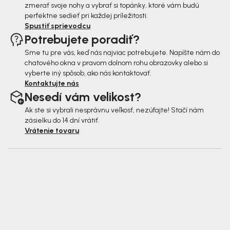
zmerať svoje nohy a vybrať si topánky, ktoré vám budú
perfektne sedieť pri každej príležitosti.
Spustiť sprievodcu
Potrebujete poradiť?
Sme tu pre vás, keď nás najviac potrebujete. Napíšte nám do
chatového okna v pravom dolnom rohu obrazovky alebo si
vyberte iný spôsob, ako nás kontaktovať.
Kontaktujte nás
Nesedí vám velikost?
Ak ste si vybrali nesprávnu veľkosť, nezúfajte! Stačí nám
zásielku do 14 dní vrátiť.
Vrátenie tovaru