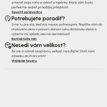
zmerať svoje nohy a vybrať si topánky, ktoré vám budú
perfektne sedieť pri každej príležitosti.
Spustiť sprievodcu
Potrebujete poradiť?
Sme tu pre vás, keď nás najviac potrebujete. Napíšte nám do
chatového okna v pravom dolnom rohu obrazovky alebo si
vyberte iný spôsob, ako nás kontaktovať.
Kontaktujte nás
Nesedí vám velikost?
Ak ste si vybrali nesprávnu veľkosť, nezúfajte! Stačí nám
zásielku do 14 dní vrátiť.
Vrátenie tovaru