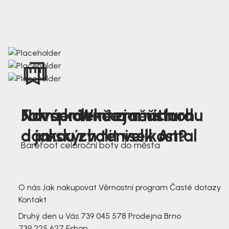
Nová kolekce jarních
Jak správně změřit nohu
Farmer Winter mustard
dámských tenisek Antal
a jakou zvolit velikost?
Barefoot celoroční boty do města
3 791,-
3 791,-
O nás
Jak nakupovat
Věrnostní program
Časté dotazy
Kontakt
Druhý den u Vás
739 045 578
Prodejna Brno
739 225 627
Eshop