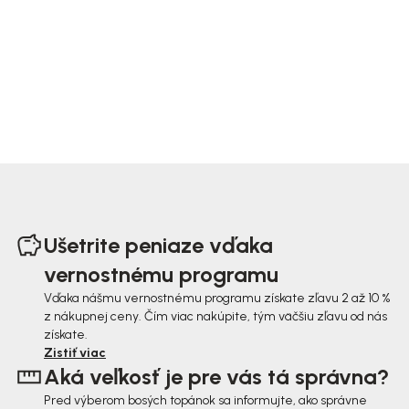
Z
á
Ušetrite peniaze vďaka
p
vernostnému programu
ä
Vďaka nášmu vernostnému programu získate zľavu 2 až 10 %
z nákupnej ceny. Čím viac nakúpite, tým väčšiu zľavu od nás
t
získate.
i
Zistiť viac
Aká veľkosť je pre vás tá správna?
e
Pred výberom bosých topánok sa informujte, ako správne