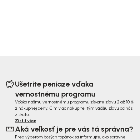
Z
á
Ušetrite peniaze vďaka
p
vernostnému programu
ä
Vďaka nášmu vernostnému programu získate zľavu 2 až 10 %
z nákupnej ceny. Čím viac nakúpite, tým väčšiu zľavu od nás
t
získate.
i
Zistiť viac
Aká veľkosť je pre vás tá správna?
e
Pred výberom bosých topánok sa informujte, ako správne