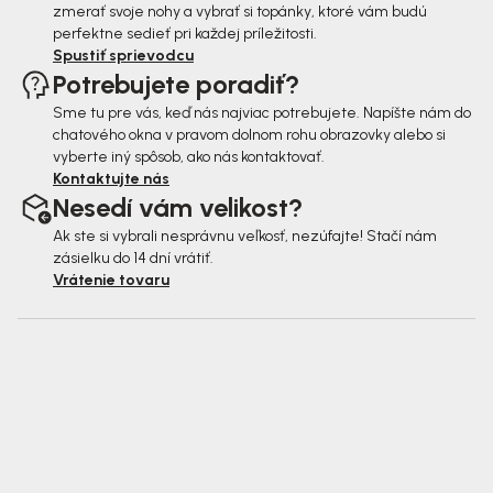
zmerať svoje nohy a vybrať si topánky, ktoré vám budú
perfektne sedieť pri každej príležitosti.
Spustiť sprievodcu
Potrebujete poradiť?
Sme tu pre vás, keď nás najviac potrebujete. Napíšte nám do
chatového okna v pravom dolnom rohu obrazovky alebo si
vyberte iný spôsob, ako nás kontaktovať.
Kontaktujte nás
Nesedí vám velikost?
Ak ste si vybrali nesprávnu veľkosť, nezúfajte! Stačí nám
zásielku do 14 dní vrátiť.
Vrátenie tovaru