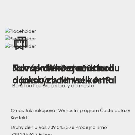
Nová kolekce jarních
Jak správně změřit nohu
Farmer Winter mustard
dámských tenisek Antal
a jakou zvolit velikost?
Barefoot celoroční boty do města
3 791,-
3 791,-
O nás
Jak nakupovat
Věrnostní program
Časté dotazy
Kontakt
Druhý den u Vás
739 045 578
Prodejna Brno
739 225 627
Eshop