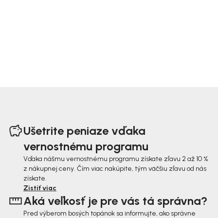
Z
á
Ušetrite peniaze vďaka
p
vernostnému programu
ä
Vďaka nášmu vernostnému programu získate zľavu 2 až 10 %
z nákupnej ceny. Čím viac nakúpite, tým väčšiu zľavu od nás
t
získate.
i
Zistiť viac
Aká veľkosť je pre vás tá správna?
e
Pred výberom bosých topánok sa informujte, ako správne