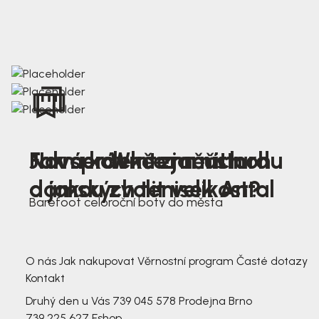
Nová kolekce jarních
Jak správně změřit nohu
Farmer Winter mustard
dámských tenisek Antal
a jakou zvolit velikost?
Barefoot celoroční boty do města
3 791,-
3 791,-
O nás
Jak nakupovat
Věrnostní program
Časté dotazy
Kontakt
Druhý den u Vás
739 045 578
Prodejna Brno
739 225 627
Eshop