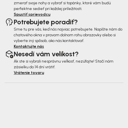
zmerať svoje nohy a vybrať si topánky, ktoré vám budú
perfektne sedieť pri každej príležitosti.
Spustiť sprievodcu
Potrebujete poradiť?
Sme tu pre vás, keď nás najviac potrebujete. Napíšte nám do
chatového okna v pravom dolnom rohu obrazovky alebo si
vyberte iný spôsob, ako nás kontaktovať.
Kontaktujte nás
Nesedí vám velikost?
Ak ste si vybrali nesprávnu veľkosť, nezúfajte! Stačí nám
zásielku do 14 dní vrátiť.
Vrátenie tovaru