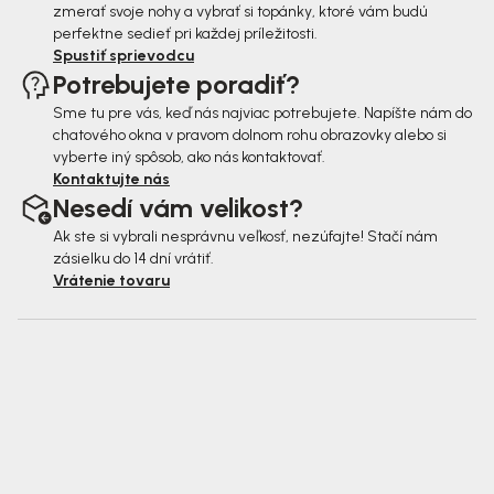
zmerať svoje nohy a vybrať si topánky, ktoré vám budú
perfektne sedieť pri každej príležitosti.
Spustiť sprievodcu
Potrebujete poradiť?
Sme tu pre vás, keď nás najviac potrebujete. Napíšte nám do
chatového okna v pravom dolnom rohu obrazovky alebo si
vyberte iný spôsob, ako nás kontaktovať.
Kontaktujte nás
Nesedí vám velikost?
Ak ste si vybrali nesprávnu veľkosť, nezúfajte! Stačí nám
zásielku do 14 dní vrátiť.
Vrátenie tovaru