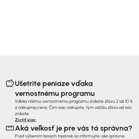
Z
á
Ušetrite peniaze vďaka
p
vernostnému programu
ä
Vďaka nášmu vernostnému programu získate zľavu 2 až 10 %
z nákupnej ceny. Čím viac nakúpite, tým väčšiu zľavu od nás
t
získate.
i
Zistiť viac
Aká veľkosť je pre vás tá správna?
e
Pred výberom bosých topánok sa informujte, ako správne