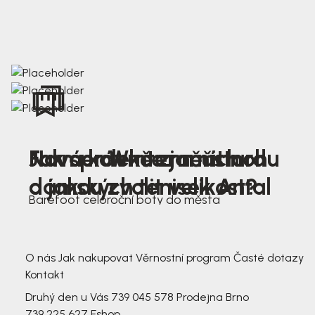
Nová kolekce jarních
Jak správně změřit nohu
Farmer Winter mustard
dámských tenisek Antal
a jakou zvolit velikost?
Barefoot celoroční boty do města
3 791,-
3 791,-
O nás
Jak nakupovat
Věrnostní program
Časté dotazy
Kontakt
Druhý den u Vás
739 045 578
Prodejna Brno
739 225 627
Eshop