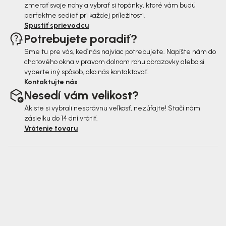
zmerať svoje nohy a vybrať si topánky, ktoré vám budú
perfektne sedieť pri každej príležitosti.
Spustiť sprievodcu
Potrebujete poradiť?
Sme tu pre vás, keď nás najviac potrebujete. Napíšte nám do
chatového okna v pravom dolnom rohu obrazovky alebo si
vyberte iný spôsob, ako nás kontaktovať.
Kontaktujte nás
Nesedí vám velikost?
Ak ste si vybrali nesprávnu veľkosť, nezúfajte! Stačí nám
zásielku do 14 dní vrátiť.
Vrátenie tovaru