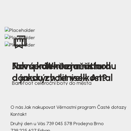
Nová kolekce jarních
Jak správně změřit nohu
Farmer Winter mustard
dámských tenisek Antal
a jakou zvolit velikost?
Barefoot celoroční boty do města
3 791,-
3 791,-
O nás
Jak nakupovat
Věrnostní program
Časté dotazy
Kontakt
Druhý den u Vás
739 045 578
Prodejna Brno
739 225 627
Eshop