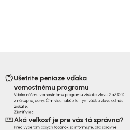
Z
á
Ušetrite peniaze vďaka
p
vernostnému programu
ä
Vďaka nášmu vernostnému programu získate zľavu 2 až 10 %
z nákupnej ceny. Čím viac nakúpite, tým väčšiu zľavu od nás
t
získate.
i
Zistiť viac
Aká veľkosť je pre vás tá správna?
e
Pred výberom bosých topánok sa informujte, ako správne