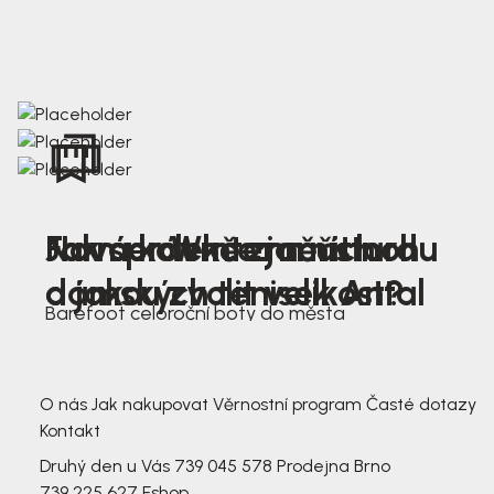
Nová kolekce jarních
Jak správně změřit nohu
Farmer Winter mustard
dámských tenisek Antal
a jakou zvolit velikost?
Barefoot celoroční boty do města
3 791,-
3 791,-
O nás
Jak nakupovat
Věrnostní program
Časté dotazy
Kontakt
Druhý den u Vás
739 045 578
Prodejna Brno
739 225 627
Eshop