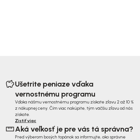
Z
á
Ušetrite peniaze vďaka
p
vernostnému programu
ä
Vďaka nášmu vernostnému programu získate zľavu 2 až 10 %
z nákupnej ceny. Čím viac nakúpite, tým väčšiu zľavu od nás
t
získate.
i
Zistiť viac
Aká veľkosť je pre vás tá správna?
e
Pred výberom bosých topánok sa informujte, ako správne