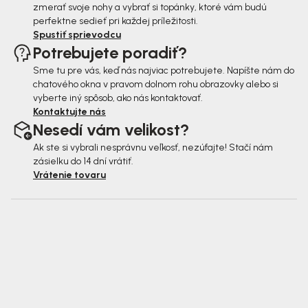
zmerať svoje nohy a vybrať si topánky, ktoré vám budú
perfektne sedieť pri každej príležitosti.
Spustiť sprievodcu
Potrebujete poradiť?
Sme tu pre vás, keď nás najviac potrebujete. Napíšte nám do
chatového okna v pravom dolnom rohu obrazovky alebo si
vyberte iný spôsob, ako nás kontaktovať.
Kontaktujte nás
Nesedí vám velikost?
Ak ste si vybrali nesprávnu veľkosť, nezúfajte! Stačí nám
zásielku do 14 dní vrátiť.
Vrátenie tovaru