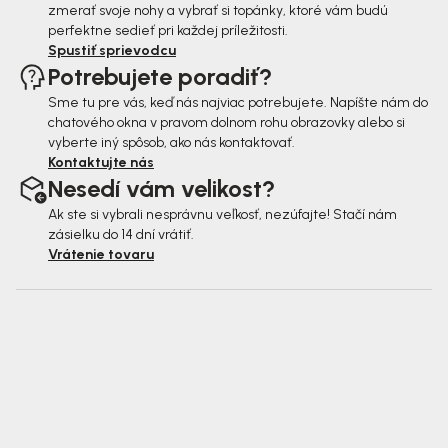
zmerať svoje nohy a vybrať si topánky, ktoré vám budú
perfektne sedieť pri každej príležitosti.
Spustiť sprievodcu
Potrebujete poradiť?
Sme tu pre vás, keď nás najviac potrebujete. Napíšte nám do
chatového okna v pravom dolnom rohu obrazovky alebo si
vyberte iný spôsob, ako nás kontaktovať.
Kontaktujte nás
Nesedí vám velikost?
Ak ste si vybrali nesprávnu veľkosť, nezúfajte! Stačí nám
zásielku do 14 dní vrátiť.
Vrátenie tovaru