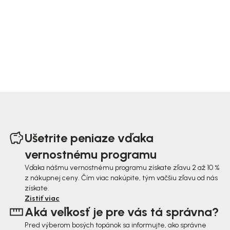
Z
á
Ušetrite peniaze vďaka
p
vernostnému programu
ä
Vďaka nášmu vernostnému programu získate zľavu 2 až 10 %
z nákupnej ceny. Čím viac nakúpite, tým väčšiu zľavu od nás
t
získate.
i
Zistiť viac
Aká veľkosť je pre vás tá správna?
e
Pred výberom bosých topánok sa informujte, ako správne