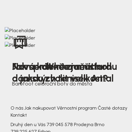
Nová kolekce jarních
Jak správně změřit nohu
Farmer Winter mustard
dámských tenisek Antal
a jakou zvolit velikost?
Barefoot celoroční boty do města
3 791,-
3 791,-
O nás
Jak nakupovat
Věrnostní program
Časté dotazy
Kontakt
Druhý den u Vás
739 045 578
Prodejna Brno
739 225 627
Eshop