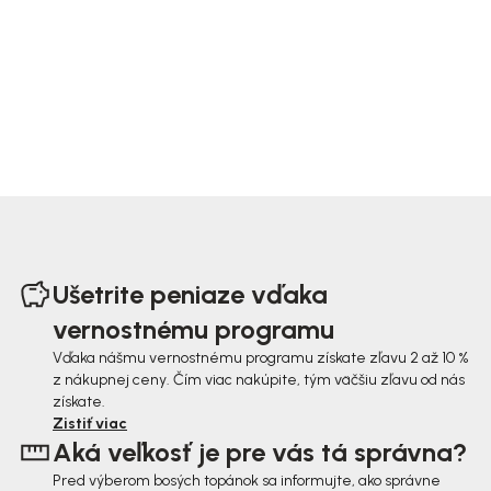
Z
á
Ušetrite peniaze vďaka
p
vernostnému programu
ä
Vďaka nášmu vernostnému programu získate zľavu 2 až 10 %
z nákupnej ceny. Čím viac nakúpite, tým väčšiu zľavu od nás
t
získate.
i
Zistiť viac
Aká veľkosť je pre vás tá správna?
e
Pred výberom bosých topánok sa informujte, ako správne