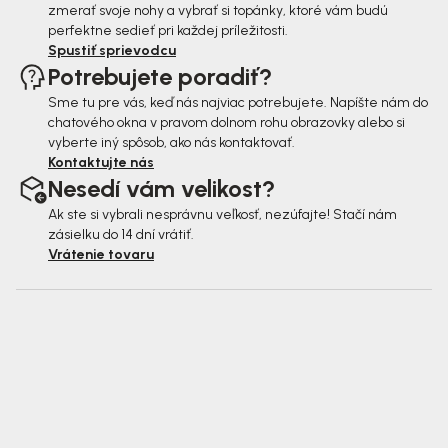
zmerať svoje nohy a vybrať si topánky, ktoré vám budú
perfektne sedieť pri každej príležitosti.
Spustiť sprievodcu
Potrebujete poradiť?
Sme tu pre vás, keď nás najviac potrebujete. Napíšte nám do
chatového okna v pravom dolnom rohu obrazovky alebo si
vyberte iný spôsob, ako nás kontaktovať.
Kontaktujte nás
Nesedí vám velikost?
Ak ste si vybrali nesprávnu veľkosť, nezúfajte! Stačí nám
zásielku do 14 dní vrátiť.
Vrátenie tovaru