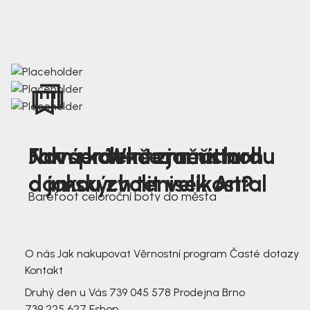
Nová kolekce jarních
Jak správně změřit nohu
Farmer Winter mustard
dámských tenisek Antal
a jakou zvolit velikost?
Barefoot celoroční boty do města
3 791,-
3 791,-
O nás
Jak nakupovat
Věrnostní program
Časté dotazy
Kontakt
Druhý den u Vás
739 045 578
Prodejna Brno
739 225 627
Eshop