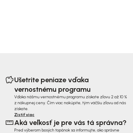
Z
á
Ušetrite peniaze vďaka
p
vernostnému programu
ä
Vďaka nášmu vernostnému programu získate zľavu 2 až 10 %
z nákupnej ceny. Čím viac nakúpite, tým väčšiu zľavu od nás
t
získate.
i
Zistiť viac
Aká veľkosť je pre vás tá správna?
e
Pred výberom bosých topánok sa informujte, ako správne