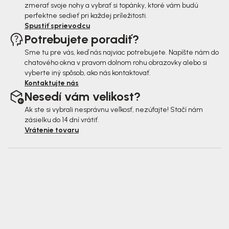
zmerať svoje nohy a vybrať si topánky, ktoré vám budú
perfektne sedieť pri každej príležitosti.
Spustiť sprievodcu
Potrebujete poradiť?
Sme tu pre vás, keď nás najviac potrebujete. Napíšte nám do
chatového okna v pravom dolnom rohu obrazovky alebo si
vyberte iný spôsob, ako nás kontaktovať.
Kontaktujte nás
Nesedí vám velikost?
Ak ste si vybrali nesprávnu veľkosť, nezúfajte! Stačí nám
zásielku do 14 dní vrátiť.
Vrátenie tovaru