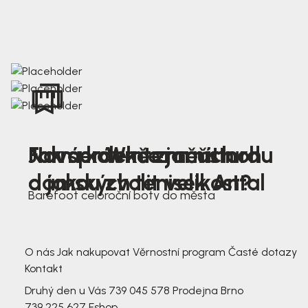
Nová kolekce jarních
Jak správně změřit nohu
Farmer Winter mustard
dámských tenisek Antal
a jakou zvolit velikost?
Barefoot celoroční boty do města
3 791,-
3 791,-
O nás
Jak nakupovat
Věrnostní program
Časté dotazy
Kontakt
Druhý den u Vás
739 045 578
Prodejna Brno
739 225 627
Eshop