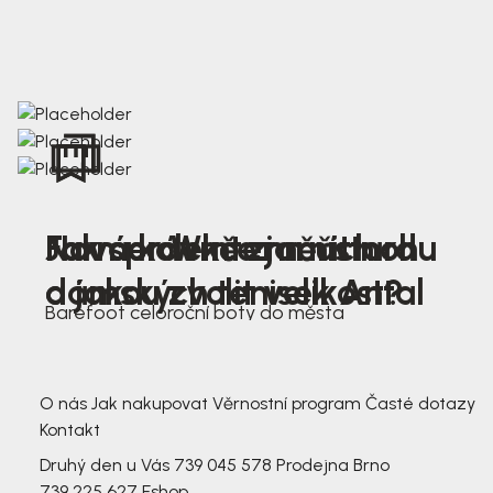
Nová kolekce jarních
Jak správně změřit nohu
Farmer Winter mustard
dámských tenisek Antal
a jakou zvolit velikost?
Barefoot celoroční boty do města
3 791,-
3 791,-
O nás
Jak nakupovat
Věrnostní program
Časté dotazy
Kontakt
Druhý den u Vás
739 045 578
Prodejna Brno
739 225 627
Eshop