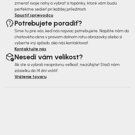
zmerať svoje nohy a vybrať si topánky, ktoré vám budú
perfektne sedieť pri každej príležitosti.
Spustiť sprievodcu
Potrebujete poradiť?
Sme tu pre vás, keď nás najviac potrebujete. Napíšte nám do
chatového okna v pravom dolnom rohu obrazovky alebo si
vyberte iný spôsob, ako nás kontaktovať.
Kontaktujte nás
Nesedí vám velikost?
Ak ste si vybrali nesprávnu veľkosť, nezúfajte! Stačí nám
zásielku do 14 dní vrátiť.
Vrátenie tovaru