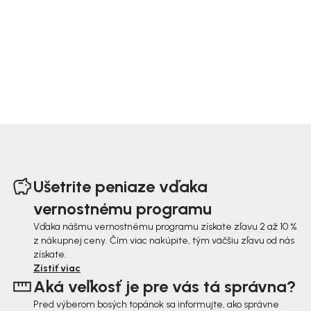
Z
á
Ušetrite peniaze vďaka
p
vernostnému programu
ä
Vďaka nášmu vernostnému programu získate zľavu 2 až 10 %
z nákupnej ceny. Čím viac nakúpite, tým väčšiu zľavu od nás
t
získate.
i
Zistiť viac
Aká veľkosť je pre vás tá správna?
e
Pred výberom bosých topánok sa informujte, ako správne