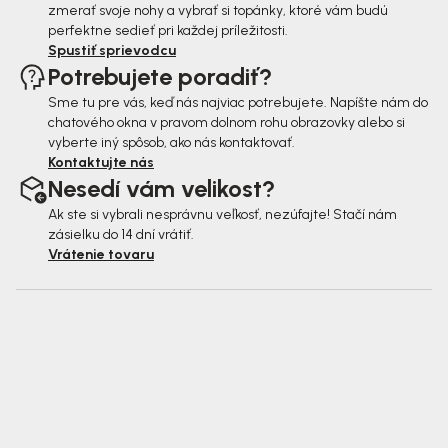
zmerať svoje nohy a vybrať si topánky, ktoré vám budú
perfektne sedieť pri každej príležitosti.
Spustiť sprievodcu
Potrebujete poradiť?
Sme tu pre vás, keď nás najviac potrebujete. Napíšte nám do
chatového okna v pravom dolnom rohu obrazovky alebo si
vyberte iný spôsob, ako nás kontaktovať.
Kontaktujte nás
Nesedí vám velikost?
Ak ste si vybrali nesprávnu veľkosť, nezúfajte! Stačí nám
zásielku do 14 dní vrátiť.
Vrátenie tovaru