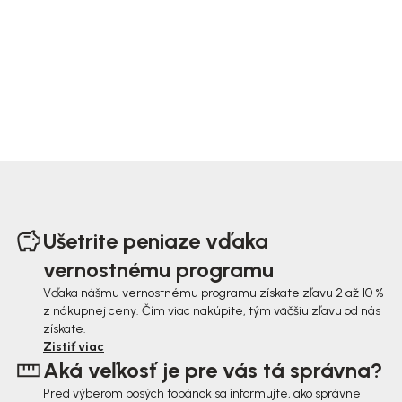
Z
á
Ušetrite peniaze vďaka
p
vernostnému programu
ä
Vďaka nášmu vernostnému programu získate zľavu 2 až 10 %
z nákupnej ceny. Čím viac nakúpite, tým väčšiu zľavu od nás
t
získate.
i
Zistiť viac
Aká veľkosť je pre vás tá správna?
e
Pred výberom bosých topánok sa informujte, ako správne