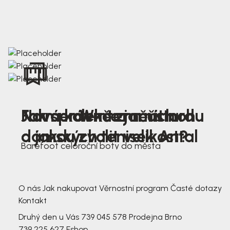
Nová kolekce jarních
Jak správně změřit nohu
Farmer Winter mustard
dámských tenisek Antal
a jakou zvolit velikost?
Barefoot celoroční boty do města
3 791,-
3 791,-
O nás
Jak nakupovat
Věrnostní program
Časté dotazy
Kontakt
Druhý den u Vás
739 045 578
Prodejna Brno
739 225 627
Eshop