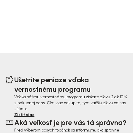
Z
á
Ušetrite peniaze vďaka
p
vernostnému programu
ä
Vďaka nášmu vernostnému programu získate zľavu 2 až 10 %
z nákupnej ceny. Čím viac nakúpite, tým väčšiu zľavu od nás
t
získate.
i
Zistiť viac
Aká veľkosť je pre vás tá správna?
e
Pred výberom bosých topánok sa informujte, ako správne