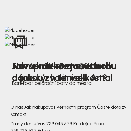
Nová kolekce jarních
Jak správně změřit nohu
Farmer Winter mustard
dámských tenisek Antal
a jakou zvolit velikost?
Barefoot celoroční boty do města
3 791,-
3 791,-
O nás
Jak nakupovat
Věrnostní program
Časté dotazy
Kontakt
Druhý den u Vás
739 045 578
Prodejna Brno
739 225 627
Eshop