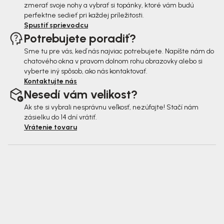
zmerať svoje nohy a vybrať si topánky, ktoré vám budú
perfektne sedieť pri každej príležitosti.
Spustiť sprievodcu
Potrebujete poradiť?
Sme tu pre vás, keď nás najviac potrebujete. Napíšte nám do
chatového okna v pravom dolnom rohu obrazovky alebo si
vyberte iný spôsob, ako nás kontaktovať.
Kontaktujte nás
Nesedí vám velikost?
Ak ste si vybrali nesprávnu veľkosť, nezúfajte! Stačí nám
zásielku do 14 dní vrátiť.
Vrátenie tovaru