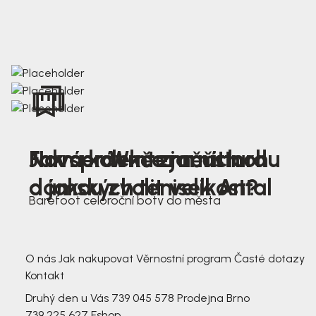
Nová kolekce jarních
Jak správně změřit nohu
Farmer Winter mustard
dámských tenisek Antal
a jakou zvolit velikost?
Barefoot celoroční boty do města
3 791,-
3 791,-
O nás
Jak nakupovat
Věrnostní program
Časté dotazy
Kontakt
Druhý den u Vás
739 045 578
Prodejna Brno
739 225 627
Eshop