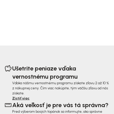
Z
á
Ušetrite peniaze vďaka
p
vernostnému programu
ä
Vďaka nášmu vernostnému programu získate zľavu 2 až 10 %
z nákupnej ceny. Čím viac nakúpite, tým väčšiu zľavu od nás
t
získate.
i
Zistiť viac
Aká veľkosť je pre vás tá správna?
e
Pred výberom bosých topánok sa informujte, ako správne