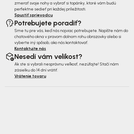
zmerať svoje nohy a vybrať si topánky, ktoré vám budú
perfektne sedieť pri každej príležitosti.
Spustiť sprievodcu
Potrebujete poradiť?
Sme tu pre vás, keď nás najviac potrebujete. Napíšte nám do
chatového okna v pravom dolnom rohu obrazovky alebo si
vyberte iný spôsob, ako nás kontaktovať.
Kontaktujte nás
Nesedí vám velikost?
Ak ste si vybrali nesprávnu veľkosť, nezúfajte! Stačí nám
zásielku do 14 dní vrátiť.
Vrátenie tovaru