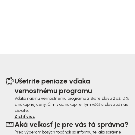
Z
á
Ušetrite peniaze vďaka
p
vernostnému programu
ä
Vďaka nášmu vernostnému programu získate zľavu 2 až 10 %
z nákupnej ceny. Čím viac nakúpite, tým väčšiu zľavu od nás
t
získate.
i
Zistiť viac
Aká veľkosť je pre vás tá správna?
e
Pred výberom bosých topánok sa informujte, ako správne