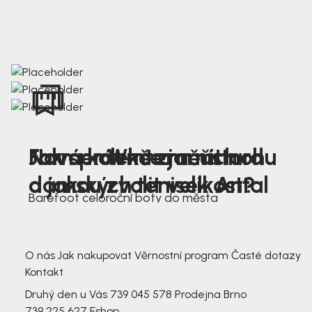
Nová kolekce jarních
Jak správně změřit nohu
Farmer Winter mustard
dámských tenisek Antal
a jakou zvolit velikost?
Barefoot celoroční boty do města
3 791,-
3 791,-
O nás
Jak nakupovat
Věrnostní program
Časté dotazy
Kontakt
Druhý den u Vás
739 045 578
Prodejna Brno
739 225 627
Eshop