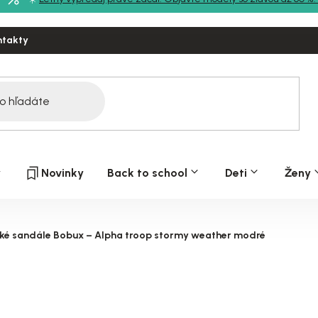
ntakty
y
Novinky
Back to school
Deti
Ženy
ké sandále Bobux – Alpha troop stormy weather modré