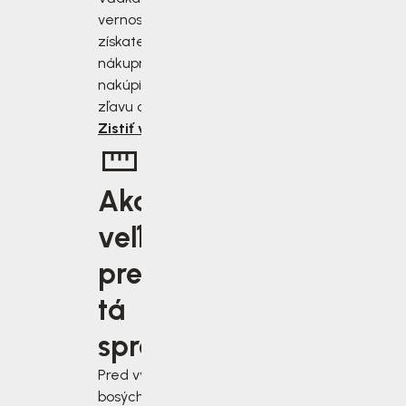
vernostnému programu
získate zľavu 2 až 10 % z
nákupnej ceny. Čím viac
nakúpite, tým väčšiu
zľavu od nás získate.
Zistiť viac
Aká
veľkosť je
pre vás
tá
správna?
Pred výberom
bosých topánok sa