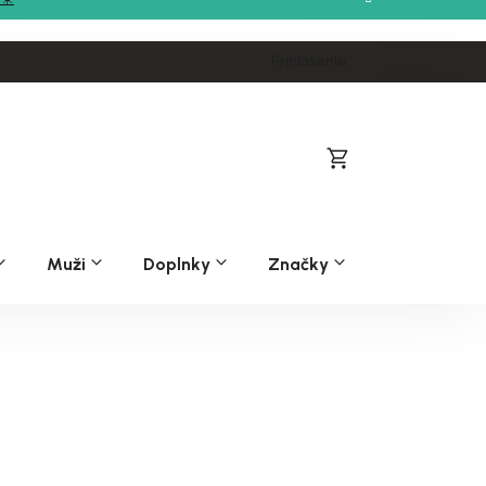
Prihlásenie
Nákupný
košík
Muži
Doplnky
Značky