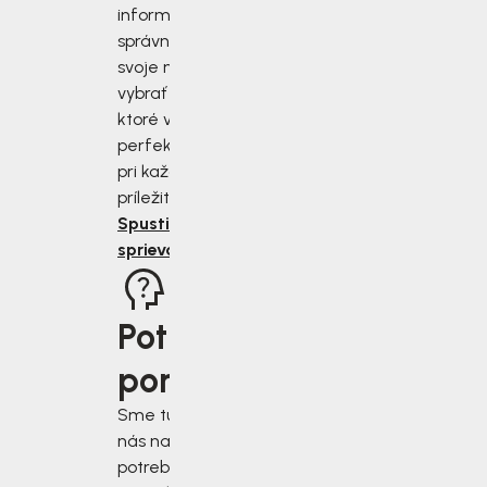
informujte, ako
správne zmerať
svoje nohy a
vybrať si topánky,
ktoré vám budú
perfektne sedieť
pri každej
príležitosti.
Spustiť
sprievodcu
Potrebujete
poradiť?
Sme tu pre vás, keď
nás najviac
potrebujete. Napíšte