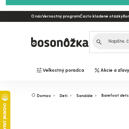
Prejsť
na
O nás
Vernostný program
Často kladené otázky
Ko
obsah
Veľkostný poradca
Akcie a zľav
Barefoot dets
Domov
Deti
Sandále