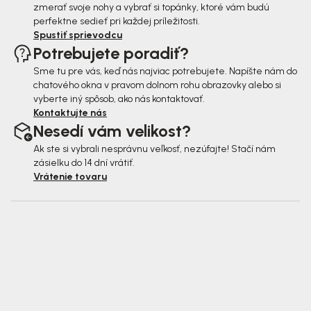
zmerať svoje nohy a vybrať si topánky, ktoré vám budú
perfektne sedieť pri každej príležitosti.
Spustiť sprievodcu
Potrebujete poradiť?
Sme tu pre vás, keď nás najviac potrebujete. Napíšte nám do
chatového okna v pravom dolnom rohu obrazovky alebo si
vyberte iný spôsob, ako nás kontaktovať.
Kontaktujte nás
Nesedí vám velikost?
Ak ste si vybrali nesprávnu veľkosť, nezúfajte! Stačí nám
zásielku do 14 dní vrátiť.
Vrátenie tovaru