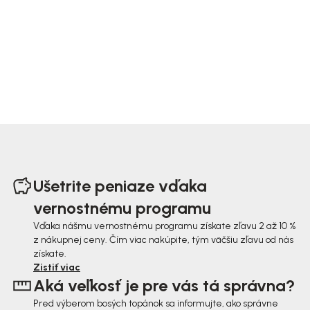
Z
á
Ušetrite peniaze vďaka
p
vernostnému programu
ä
Vďaka nášmu vernostnému programu získate zľavu 2 až 10 %
z nákupnej ceny. Čím viac nakúpite, tým väčšiu zľavu od nás
t
získate.
i
Zistiť viac
Aká veľkosť je pre vás tá správna?
e
Pred výberom bosých topánok sa informujte, ako správne