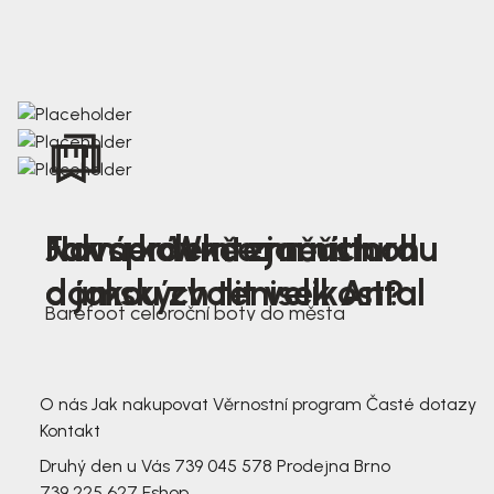
Nová kolekce jarních
Jak správně změřit nohu
Farmer Winter mustard
dámských tenisek Antal
a jakou zvolit velikost?
Barefoot celoroční boty do města
3 791,-
3 791,-
O nás
Jak nakupovat
Věrnostní program
Časté dotazy
Kontakt
Druhý den u Vás
739 045 578
Prodejna Brno
739 225 627
Eshop