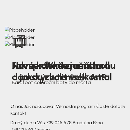
Nová kolekce jarních
Jak správně změřit nohu
Farmer Winter mustard
dámských tenisek Antal
a jakou zvolit velikost?
Barefoot celoroční boty do města
3 791,-
3 791,-
O nás
Jak nakupovat
Věrnostní program
Časté dotazy
Kontakt
Druhý den u Vás
739 045 578
Prodejna Brno
739 225 627
Eshop