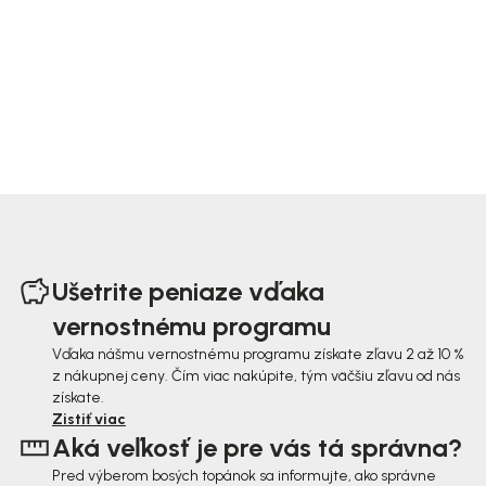
Z
á
Ušetrite peniaze vďaka
p
vernostnému programu
ä
Vďaka nášmu vernostnému programu získate zľavu 2 až 10 %
z nákupnej ceny. Čím viac nakúpite, tým väčšiu zľavu od nás
t
získate.
i
Zistiť viac
Aká veľkosť je pre vás tá správna?
e
Pred výberom bosých topánok sa informujte, ako správne