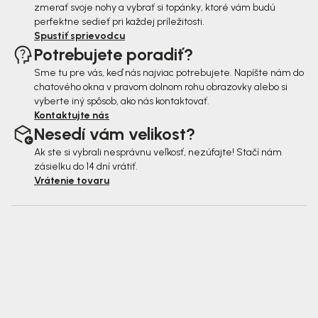
zmerať svoje nohy a vybrať si topánky, ktoré vám budú
perfektne sedieť pri každej príležitosti.
Spustiť sprievodcu
Potrebujete poradiť?
Sme tu pre vás, keď nás najviac potrebujete. Napíšte nám do
chatového okna v pravom dolnom rohu obrazovky alebo si
vyberte iný spôsob, ako nás kontaktovať.
Kontaktujte nás
Nesedí vám velikost?
Ak ste si vybrali nesprávnu veľkosť, nezúfajte! Stačí nám
zásielku do 14 dní vrátiť.
Vrátenie tovaru