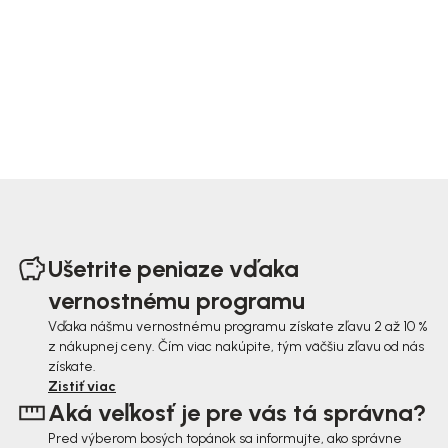
Z
á
Ušetrite peniaze vďaka
p
vernostnému programu
ä
Vďaka nášmu vernostnému programu získate zľavu 2 až 10 %
z nákupnej ceny. Čím viac nakúpite, tým väčšiu zľavu od nás
t
získate.
i
Zistiť viac
Aká veľkosť je pre vás tá správna?
e
Pred výberom bosých topánok sa informujte, ako správne