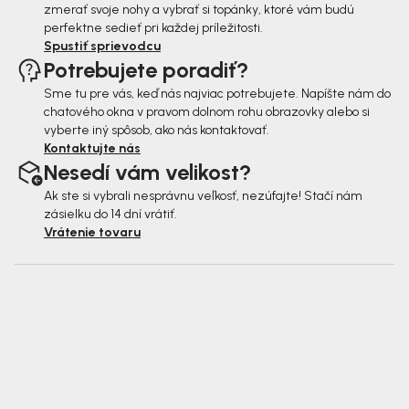
zmerať svoje nohy a vybrať si topánky, ktoré vám budú
perfektne sedieť pri každej príležitosti.
Spustiť sprievodcu
Potrebujete poradiť?
Sme tu pre vás, keď nás najviac potrebujete. Napíšte nám do
chatového okna v pravom dolnom rohu obrazovky alebo si
vyberte iný spôsob, ako nás kontaktovať.
Kontaktujte nás
Nesedí vám velikost?
Ak ste si vybrali nesprávnu veľkosť, nezúfajte! Stačí nám
zásielku do 14 dní vrátiť.
Vrátenie tovaru