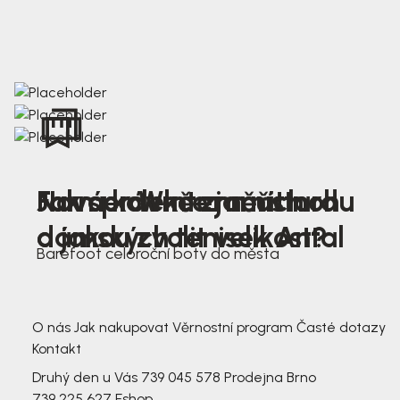
Nová kolekce jarních
Jak správně změřit nohu
Farmer Winter mustard
dámských tenisek Antal
a jakou zvolit velikost?
Barefoot celoroční boty do města
3 791,-
3 791,-
O nás
Jak nakupovat
Věrnostní program
Časté dotazy
Kontakt
Druhý den u Vás
739 045 578
Prodejna Brno
739 225 627
Eshop