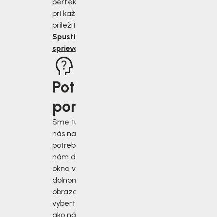
perfektne sedieť
pri každej
príležitosti.
Spustiť
sprievodcu
Potrebujete
poradiť?
Sme tu pre vás, keď
nás najviac
potrebujete. Napíšte
nám do chatového
okna v pravom
dolnom rohu
obrazovky alebo si
vyberte iný spôsob,
ako nás kontaktovať.