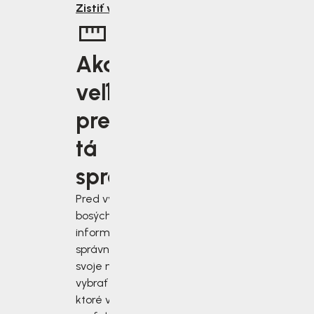
Zistiť viac
Aká
veľkosť je
pre vás
tá
správna?
Pred výberom
bosých topánok sa
informujte, ako
správne zmerať
svoje nohy a
vybrať si topánky,
ktoré vám budú