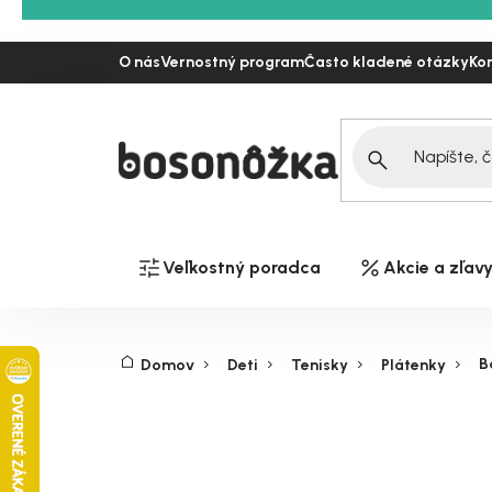
Prejsť
na
O nás
Vernostný program
Často kladené otázky
Ko
obsah
Veľkostný poradca
Akcie a zľav
B
Domov
Deti
Tenisky
Plátenky