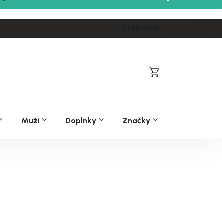
Prihlásenie
Nákupný
košík
Muži
Doplnky
Značky