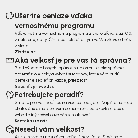
Z
á
Ušetrite peniaze vďaka
p
vernostnému programu
ä
Vďaka nášmu vernostnému programu získate zľavu 2 až 10 %
z nákupnej ceny. Čím viac nakúpite, tým väčšiu zľavu od nás
t
získate.
i
Zistiť viac
Aká veľkosť je pre vás tá správna?
e
Pred výberom bosých topánok sa informujte, ako správne
zmerať svoje nohy a vybrať si topánky, ktoré vám budú
perfektne sedieť pri každej príležitosti.
Spustiť sprievodcu
Potrebujete poradiť?
Sme tu pre vás, keď nás najviac potrebujete. Napíšte nám do
chatového okna v pravom dolnom rohu obrazovky alebo si
vyberte iný spôsob, ako nás kontaktovať.
Kontaktujte nás
Nesedí vám velikost?
Ak ste si vybrali nesprávnu veľkosť, nezúfajte! Stačí nám