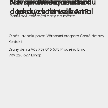
Nová kolekce jarních
Jak správně změřit nohu
Farmer Winter mustard
dámských tenisek Antal
a jakou zvolit velikost?
Barefoot celoroční boty do města
3 791,-
3 791,-
O nás
Jak nakupovat
Věrnostní program
Časté dotazy
Kontakt
Druhý den u Vás
739 045 578
Prodejna Brno
739 225 627
Eshop