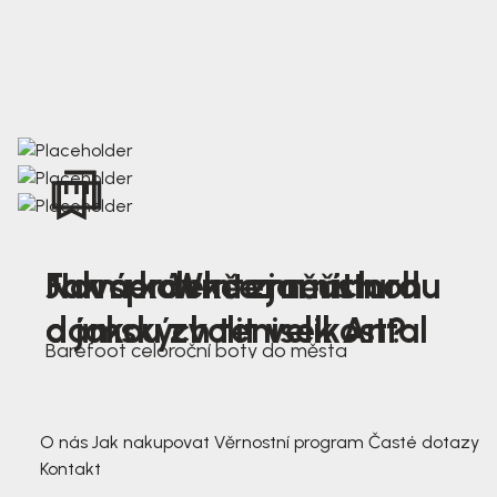
Nová kolekce jarních
Jak správně změřit nohu
Farmer Winter mustard
dámských tenisek Antal
a jakou zvolit velikost?
Barefoot celoroční boty do města
3 791,-
3 791,-
O nás
Jak nakupovat
Věrnostní program
Časté dotazy
Kontakt