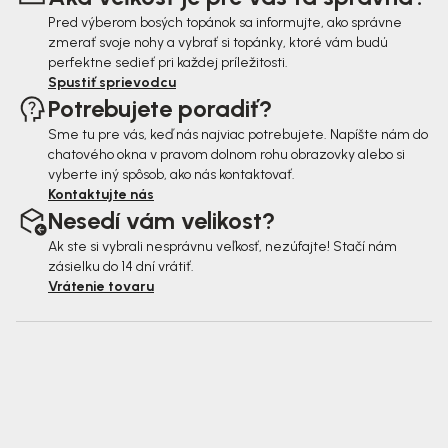
e
Pred výberom bosých topánok sa informujte, ako správne
zmerať svoje nohy a vybrať si topánky, ktoré vám budú
perfektne sedieť pri každej príležitosti.
Spustiť sprievodcu
Potrebujete poradiť?
Sme tu pre vás, keď nás najviac potrebujete. Napíšte nám do
chatového okna v pravom dolnom rohu obrazovky alebo si
vyberte iný spôsob, ako nás kontaktovať.
Kontaktujte nás
Nesedí vám velikost?
Ak ste si vybrali nesprávnu veľkosť, nezúfajte! Stačí nám
zásielku do 14 dní vrátiť.
Vrátenie tovaru