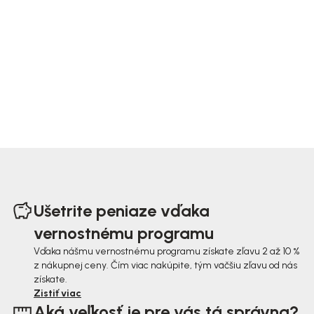
Z
á
Ušetrite peniaze vďaka
p
vernostnému programu
ä
Vďaka nášmu vernostnému programu získate zľavu 2 až 10 %
z nákupnej ceny. Čím viac nakúpite, tým väčšiu zľavu od nás
t
získate.
i
Zistiť viac
Aká veľkosť je pre vás tá správna?