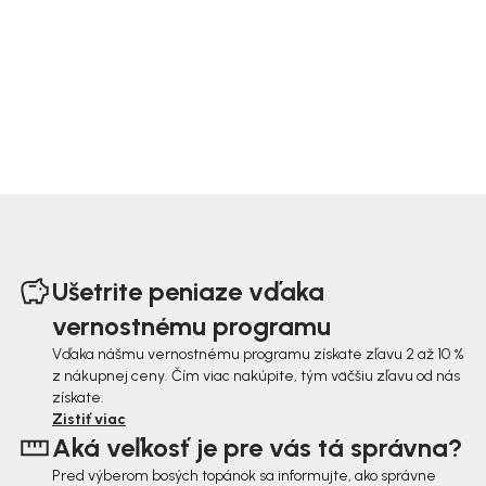
Z
á
Ušetrite peniaze vďaka
p
vernostnému programu
ä
Vďaka nášmu vernostnému programu získate zľavu 2 až 10 %
z nákupnej ceny. Čím viac nakúpite, tým väčšiu zľavu od nás
t
získate.
i
Zistiť viac
Aká veľkosť je pre vás tá správna?
e
Pred výberom bosých topánok sa informujte, ako správne