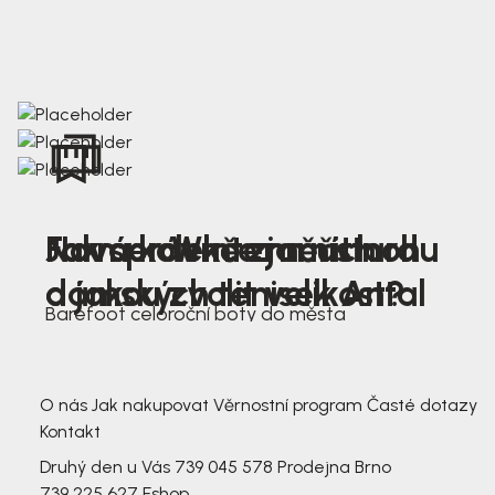
Nová kolekce jarních
Jak správně změřit nohu
Farmer Winter mustard
dámských tenisek Antal
a jakou zvolit velikost?
Barefoot celoroční boty do města
3 791,-
3 791,-
O nás
Jak nakupovat
Věrnostní program
Časté dotazy
Kontakt
Druhý den u Vás
739 045 578
Prodejna Brno
739 225 627
Eshop