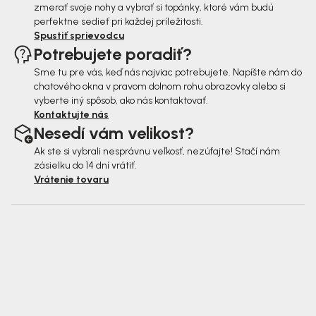
zmerať svoje nohy a vybrať si topánky, ktoré vám budú
perfektne sedieť pri každej príležitosti.
Spustiť sprievodcu
Potrebujete poradiť?
Sme tu pre vás, keď nás najviac potrebujete. Napíšte nám do
chatového okna v pravom dolnom rohu obrazovky alebo si
vyberte iný spôsob, ako nás kontaktovať.
Kontaktujte nás
Nesedí vám velikost?
Ak ste si vybrali nesprávnu veľkosť, nezúfajte! Stačí nám
zásielku do 14 dní vrátiť.
Vrátenie tovaru