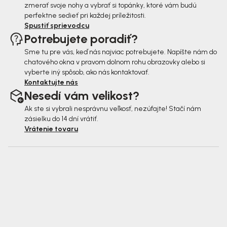
zmerať svoje nohy a vybrať si topánky, ktoré vám budú
perfektne sedieť pri každej príležitosti.
Spustiť sprievodcu
Potrebujete poradiť?
Sme tu pre vás, keď nás najviac potrebujete. Napíšte nám do
chatového okna v pravom dolnom rohu obrazovky alebo si
vyberte iný spôsob, ako nás kontaktovať.
Kontaktujte nás
Nesedí vám velikost?
Ak ste si vybrali nesprávnu veľkosť, nezúfajte! Stačí nám
zásielku do 14 dní vrátiť.
Vrátenie tovaru