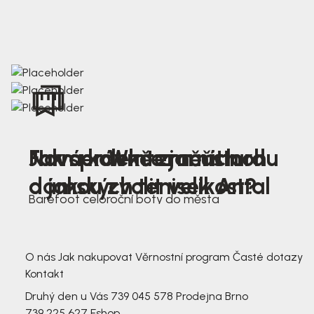
Nová kolekce jarních
Jak správně změřit nohu
Farmer Winter mustard
dámských tenisek Antal
a jakou zvolit velikost?
Barefoot celoroční boty do města
3 791,-
3 791,-
O nás
Jak nakupovat
Věrnostní program
Časté dotazy
Kontakt
Druhý den u Vás
739 045 578
Prodejna Brno
739 225 627
Eshop