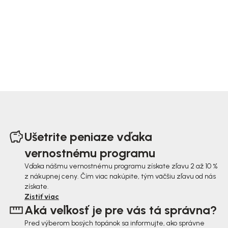
Z
á
Ušetrite peniaze vďaka
p
vernostnému programu
ä
Vďaka nášmu vernostnému programu získate zľavu 2 až 10 %
z nákupnej ceny. Čím viac nakúpite, tým väčšiu zľavu od nás
t
získate.
i
Zistiť viac
Aká veľkosť je pre vás tá správna?
e
Pred výberom bosých topánok sa informujte, ako správne