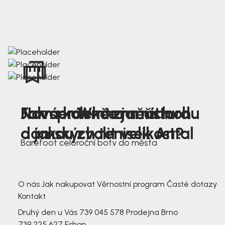
Nová kolekce jarních
Jak správně změřit nohu
Farmer Winter mustard
dámských tenisek Antal
a jakou zvolit velikost?
Barefoot celoroční boty do města
3 791,-
3 791,-
O nás
Jak nakupovat
Věrnostní program
Časté dotazy
Kontakt
Druhý den u Vás
739 045 578
Prodejna Brno
739 225 627
Eshop