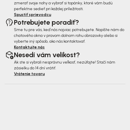
zmerať svoje nohy a vybrať si topánky, ktoré vám budú
perfektne sedieť pri každej príležitosti.
Spustiť sprievodcu
Potrebujete poradiť?
Sme tu pre vás, keď nás najviac potrebujete. Napíšte nám do
chatového okna v pravom dolnom rohu obrazovky alebo si
vyberte iný spôsob, ako nás kontaktovať.
Kontaktujte nás
Nesedí vám velikost?
Ak ste si vybrali nesprávnu veľkosť, nezúfajte! Stačí nám
zásielku do 14 dní vrátiť.
Vrátenie tovaru