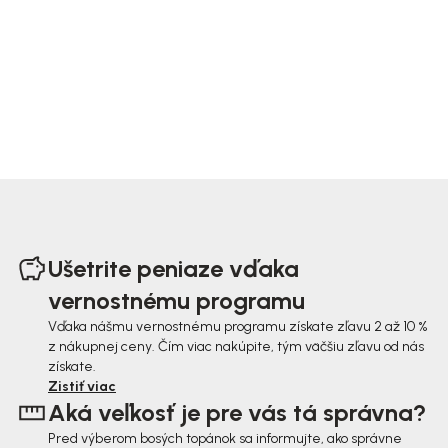
Z
á
Ušetrite peniaze vďaka
p
vernostnému programu
ä
Vďaka nášmu vernostnému programu získate zľavu 2 až 10 %
z nákupnej ceny. Čím viac nakúpite, tým väčšiu zľavu od nás
t
získate.
i
Zistiť viac
Aká veľkosť je pre vás tá správna?
e
Pred výberom bosých topánok sa informujte, ako správne