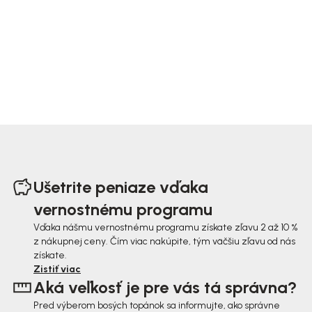
Z
á
Ušetrite peniaze vďaka
p
vernostnému programu
ä
Vďaka nášmu vernostnému programu získate zľavu 2 až 10 %
z nákupnej ceny. Čím viac nakúpite, tým väčšiu zľavu od nás
t
získate.
i
Zistiť viac
Aká veľkosť je pre vás tá správna?
e
Pred výberom bosých topánok sa informujte, ako správne