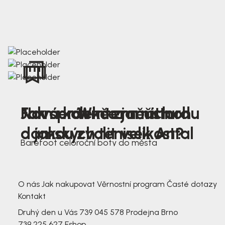
Nová kolekce jarních
Jak správně změřit nohu
Farmer Winter mustard
dámských tenisek Antal
a jakou zvolit velikost?
Barefoot celoroční boty do města
3 791,-
3 791,-
O nás
Jak nakupovat
Věrnostní program
Časté dotazy
Kontakt
Druhý den u Vás
739 045 578
Prodejna Brno
739 225 627
Eshop