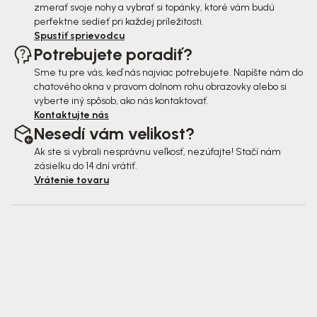
zmerať svoje nohy a vybrať si topánky, ktoré vám budú
perfektne sedieť pri každej príležitosti.
Spustiť sprievodcu
Potrebujete poradiť?
Sme tu pre vás, keď nás najviac potrebujete. Napíšte nám do
chatového okna v pravom dolnom rohu obrazovky alebo si
vyberte iný spôsob, ako nás kontaktovať.
Kontaktujte nás
Nesedí vám velikost?
Ak ste si vybrali nesprávnu veľkosť, nezúfajte! Stačí nám
zásielku do 14 dní vrátiť.
Vrátenie tovaru