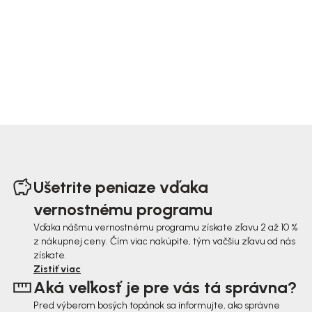
Z
á
Ušetrite peniaze vďaka
p
vernostnému programu
ä
Vďaka nášmu vernostnému programu získate zľavu 2 až 10 %
z nákupnej ceny. Čím viac nakúpite, tým väčšiu zľavu od nás
t
získate.
i
Zistiť viac
Aká veľkosť je pre vás tá správna?
e
Pred výberom bosých topánok sa informujte, ako správne