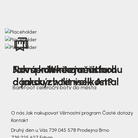
Nová kolekce jarních
Jak správně změřit nohu
Farmer Winter mustard
dámských tenisek Antal
a jakou zvolit velikost?
Barefoot celoroční boty do města
3 791,-
3 791,-
O nás
Jak nakupovat
Věrnostní program
Časté dotazy
Kontakt
Druhý den u Vás
739 045 578
Prodejna Brno
739 225 627
Eshop