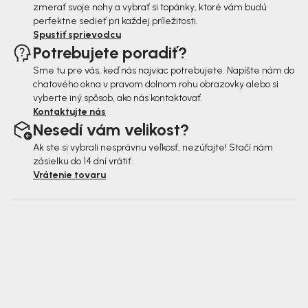
zmerať svoje nohy a vybrať si topánky, ktoré vám budú
perfektne sedieť pri každej príležitosti.
Spustiť sprievodcu
Potrebujete poradiť?
Sme tu pre vás, keď nás najviac potrebujete. Napíšte nám do
chatového okna v pravom dolnom rohu obrazovky alebo si
vyberte iný spôsob, ako nás kontaktovať.
Kontaktujte nás
Nesedí vám velikost?
Ak ste si vybrali nesprávnu veľkosť, nezúfajte! Stačí nám
zásielku do 14 dní vrátiť.
Vrátenie tovaru