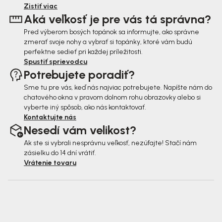
i
Zistiť viac
Aká veľkosť je pre vás tá správna?
e
Pred výberom bosých topánok sa informujte, ako správne
zmerať svoje nohy a vybrať si topánky, ktoré vám budú
perfektne sedieť pri každej príležitosti.
Spustiť sprievodcu
Potrebujete poradiť?
Sme tu pre vás, keď nás najviac potrebujete. Napíšte nám do
chatového okna v pravom dolnom rohu obrazovky alebo si
vyberte iný spôsob, ako nás kontaktovať.
Kontaktujte nás
Nesedí vám velikost?
Ak ste si vybrali nesprávnu veľkosť, nezúfajte! Stačí nám
zásielku do 14 dní vrátiť.
Vrátenie tovaru