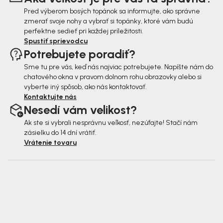
e
Pred výberom bosých topánok sa informujte, ako správne
zmerať svoje nohy a vybrať si topánky, ktoré vám budú
perfektne sedieť pri každej príležitosti.
Spustiť sprievodcu
Potrebujete poradiť?
Sme tu pre vás, keď nás najviac potrebujete. Napíšte nám do
chatového okna v pravom dolnom rohu obrazovky alebo si
vyberte iný spôsob, ako nás kontaktovať.
Kontaktujte nás
Nesedí vám velikost?
Ak ste si vybrali nesprávnu veľkosť, nezúfajte! Stačí nám
zásielku do 14 dní vrátiť.
Vrátenie tovaru