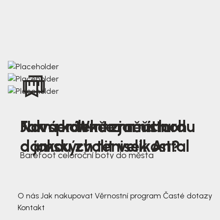
Nová kolekce jarních
Jak správně změřit nohu
Farmer Winter mustard
dámských tenisek Antal
a jakou zvolit velikost?
Barefoot celoroční boty do města
3 791,-
3 791,-
O nás
Jak nakupovat
Věrnostní program
Časté dotazy
Kontakt