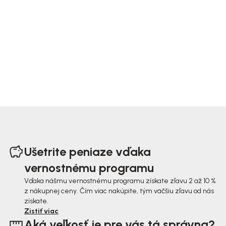
Z
á
Ušetrite peniaze vďaka
p
vernostnému programu
ä
Vďaka nášmu vernostnému programu získate zľavu 2 až 10 %
z nákupnej ceny. Čím viac nakúpite, tým väčšiu zľavu od nás
t
získate.
i
Zistiť viac
Aká veľkosť je pre vás tá správna?