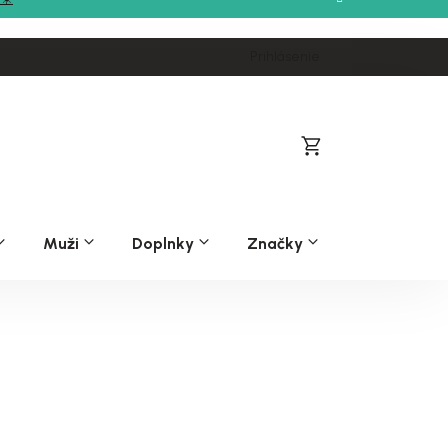
Prihlásenie
Nákupný
košík
Muži
Doplnky
Značky