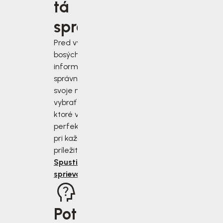
tá
správna?
Pred výberom
bosých topánok sa
informujte, ako
správne zmerať
svoje nohy a
vybrať si topánky,
ktoré vám budú
perfektne sedieť
pri každej
príležitosti.
Spustiť
sprievodcu
Potrebujete