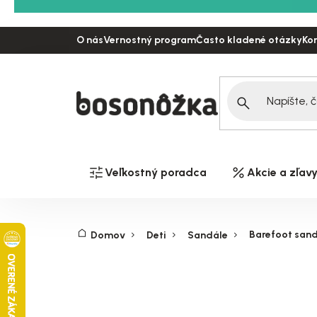
Prejsť
na
O nás
Vernostný program
Často kladené otázky
Ko
obsah
Veľkostný poradca
Akcie a zľav
Barefoot sand
Domov
Deti
Sandále