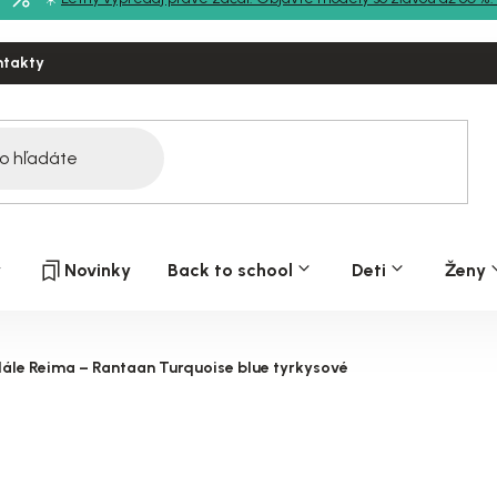
ntakty
y
Novinky
Back to school
Deti
Ženy
ále Reima – Rantaan Turquoise blue tyrkysové