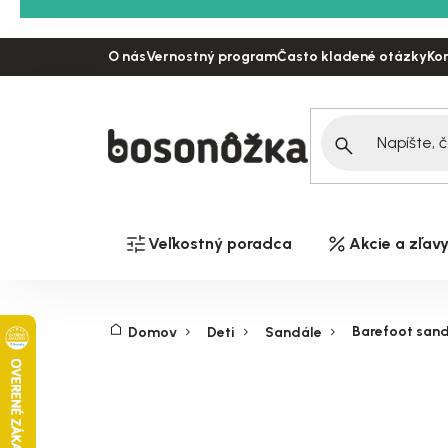
Prejsť
na
O nás
Vernostný program
Často kladené otázky
Ko
obsah
Veľkostný poradca
Akcie a zľav
Barefoot sand
Domov
Deti
Sandále