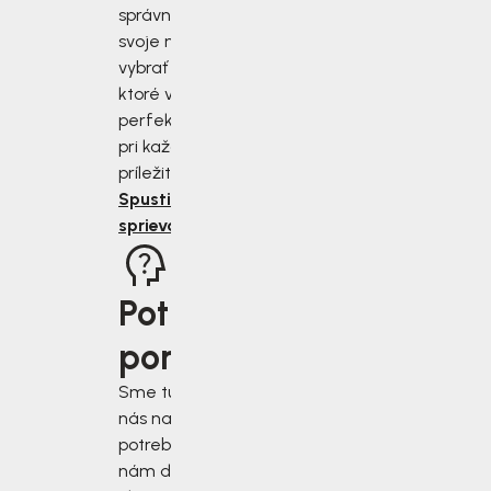
správne zmerať
svoje nohy a
vybrať si topánky,
ktoré vám budú
perfektne sedieť
pri každej
príležitosti.
Spustiť
sprievodcu
Potrebujete
poradiť?
Sme tu pre vás, keď
nás najviac
potrebujete. Napíšte
nám do chatového