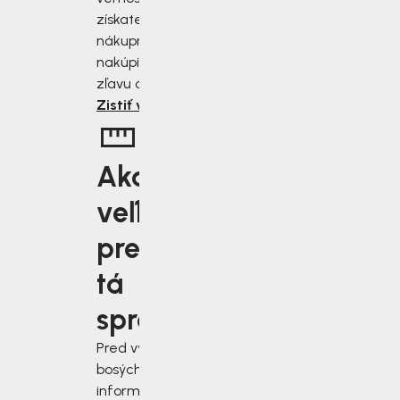
získate zľavu 2 až 10 % z
nákupnej ceny. Čím viac
nakúpite, tým väčšiu
zľavu od nás získate.
Zistiť viac
Aká
veľkosť je
pre vás
tá
správna?
Pred výberom
bosých topánok sa
informujte, ako