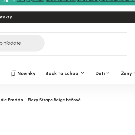
ntakty
y
Novinky
Back to school
Deti
Ženy
ále Froddo – Flexy Straps Beige béžové