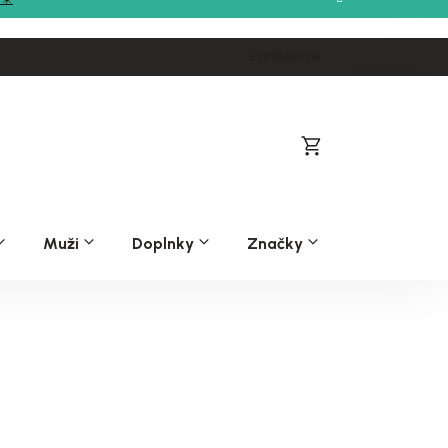
Prihlásenie
Nákupný
košík
Muži
Doplnky
Značky