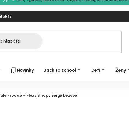
ntakty
y
Novinky
Back to school
Deti
Ženy
ále Froddo – Flexy Straps Beige béžové