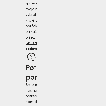
správne zmerať
svoje nohy a
vybrať si topánky,
ktoré vám budú
perfektne sedieť
pri každej
príležitosti.
Spustiť
sprievodcu
Potrebujete
poradiť?
Sme tu pre vás, keď
nás najviac
potrebujete. Napíšte
nám do chatového