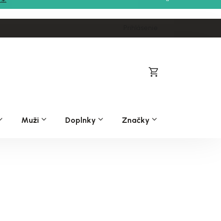
Prihlásenie
Nákupný
košík
Muži
Doplnky
Značky