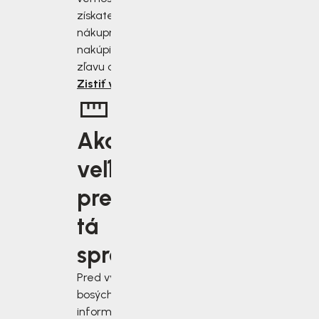
získate zľavu 2 až 10 % z
nákupnej ceny. Čím viac
nakúpite, tým väčšiu
zľavu od nás získate.
Zistiť viac
Aká
veľkosť je
pre vás
tá
správna?
Pred výberom
bosých topánok sa
informujte, ako