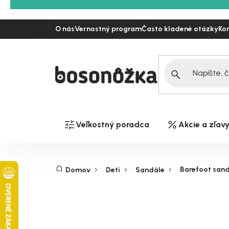
Prejsť
na
O nás
Vernostný program
Často kladené otázky
Ko
obsah
Veľkostný poradca
Akcie a zľav
Barefoot sand
Domov
Deti
Sandále