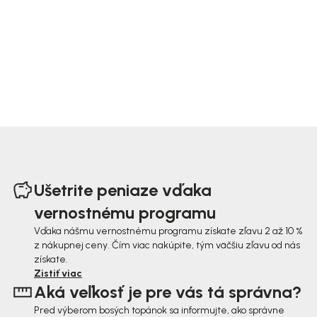
Z
á
Ušetrite peniaze vďaka
p
vernostnému programu
ä
Vďaka nášmu vernostnému programu získate zľavu 2 až 10 %
z nákupnej ceny. Čím viac nakúpite, tým väčšiu zľavu od nás
t
získate.
i
Zistiť viac
Aká veľkosť je pre vás tá správna?
e
Pred výberom bosých topánok sa informujte, ako správne