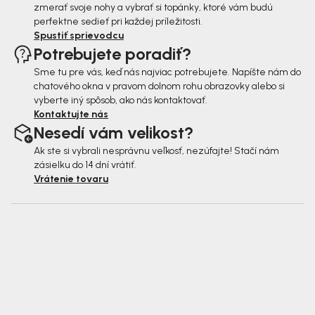
zmerať svoje nohy a vybrať si topánky, ktoré vám budú
perfektne sedieť pri každej príležitosti.
Spustiť sprievodcu
Potrebujete poradiť?
Sme tu pre vás, keď nás najviac potrebujete. Napíšte nám do
chatového okna v pravom dolnom rohu obrazovky alebo si
vyberte iný spôsob, ako nás kontaktovať.
Kontaktujte nás
Nesedí vám velikost?
Ak ste si vybrali nesprávnu veľkosť, nezúfajte! Stačí nám
zásielku do 14 dní vrátiť.
Vrátenie tovaru