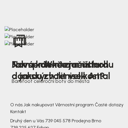
Nová kolekce jarních
Jak správně změřit nohu
Farmer Winter mustard
dámských tenisek Antal
a jakou zvolit velikost?
Barefoot celoroční boty do města
3 791,-
3 791,-
O nás
Jak nakupovat
Věrnostní program
Časté dotazy
Kontakt
Druhý den u Vás
739 045 578
Prodejna Brno
739 225 627
Eshop